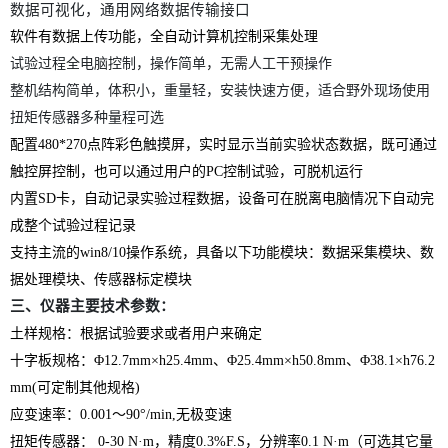
数据可视化
，
通用网络数据传输接口
软件有数据
上传功能
，
全自动计算机控制采集处理
试验过程全电脑控制，操作简单，无需人工干预操作
整机结构简单，体积小，重量轻，安装快速方便，适合野外现场使用
扭矩传感器多种量程可选
配置
480*270点阵彩色触摸屏，实时显示当前实验状态数据，既可通过
触控屏控制，也可以通过用户的PC控制试验，可脱机运行
内置
SD卡，自动记录实验过程数据，设备可在脱离电脑情况下自动完
成整个试验过程记录
支持
主流的
win8/10操作系统，具备以下功能模块：数据采集模块、数
据处理模块、传感器标定模块
三、仪器主要技术参数：
土样规格：根据试验要求或者用户来确定
十字板规格：
Φ12.7mm×h25.4mm、Φ25.4mm×h50.8mm、Φ38.1×h76.2
mm(可定制其他规格)
应变速率：
0.001～90°/min,无极变速
扭矩传感器：
0-30 N·m，精度0.3%F.S，分辨率0.1 N·m（可选其它量