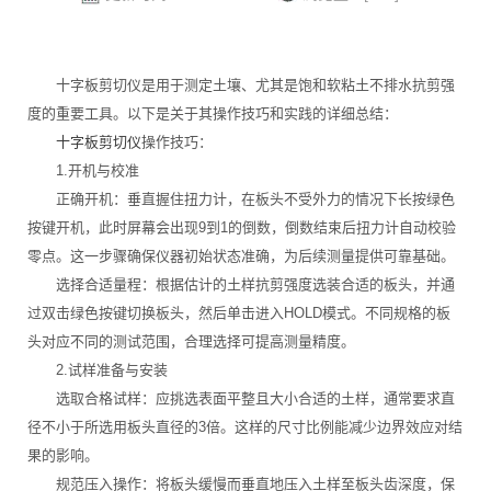
十字板剪切仪是用于测定土壤、尤其是饱和软粘土不排水抗剪强
度的重要工具。以下是关于其操作技巧和实践的详细总结：
十字板剪切仪
操作技巧：
1.开机与校准
正确开机：垂直握住扭力计，在板头不受外力的情况下长按绿色
按键开机，此时屏幕会出现9到1的倒数，倒数结束后扭力计自动校验
零点。这一步骤确保仪器初始状态准确，为后续测量提供可靠基础。
选择合适量程：根据估计的土样抗剪强度选装合适的板头，并通
过双击绿色按键切换板头，然后单击进入HOLD模式。不同规格的板
头对应不同的测试范围，合理选择可提高测量精度。
2.试样准备与安装
选取合格试样：应挑选表面平整且大小合适的土样，通常要求直
径不小于所选用板头直径的3倍。这样的尺寸比例能减少边界效应对结
果的影响。
规范压入操作：将板头缓慢而垂直地压入土样至板头齿深度，保