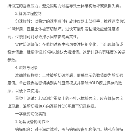
持恒定的垂直压力，避免因用力过猛导致土体结构破坏或数据失真。
3.剪切过程控制
匀速旋转：以稳定的速率顺时针旋转仪器上部把手，推荐速度为5
~10秒/周，直至土体被剪切破坏。过快可能引发粘滞效应使强度虚
高，过慢则可能导致排水固结影响真实性。
实时监测峰值：在剪切过程中密切关注扭矩变化，当出现峰值或
稳定值后，继续测读1分钟以确认大扭矩值。这是计算抗剪强度的关键
参数。
4.读数与记录
准确读取数据：土体被剪切破坏后，屏幕显示的数值即为剪切强
度值。单击绿色按键切换到实时显示模式并清除HOLD模式保存的数
据，以便下次使用。
重塑土测试：若需测定重塑土的不排水抗剪强度，应在峰值强度
出现后，沿剪切扭转方向连续转动6圈后再记录数据。
十字板剪切仪实践：
1.配套设备协同作业
钻探配合：对于深层试验，需与钻探设备配套使用。钻孔应保持