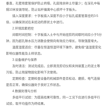
垂直，孔壁用套管保护防止坍塌，孔底残余碎土尽量少；在深孔中每
隔10米安装导轮，防止钻杆偏离中心损坏十字板头。
插入深度要求：十字板插入深度不应小于钻孔或套管直径的3-5
倍，以确保测试在未扰动的原状土中进行。
2.环境因素把控
间歇时间控制：十字板插入土中与开始扭剪的间歇时间应小于5分
钟，因为超孔隙水压力消散会使侧向有效应力增长，导致强度增大。
温度湿度适应：尽量在恒温恒湿环境下操作，避免极*温湿度变化
影响仪器性能及土样状态。
3.设备维护与保养
及时清洁：测试完成后，立即清洗剪切仪和夹持装置上的泥土等
污垢，防止残留物固化影响下次使用。
定期检查：定期检查设备的机械部件是否松动、磨损，电气连接
是否正常，确保仪器处于良好工作状态。
4.数据处理与分析
多组平行试验：为提高结果可靠性，同一工况下应进行多组平行
试验，取平均值作为终结果。