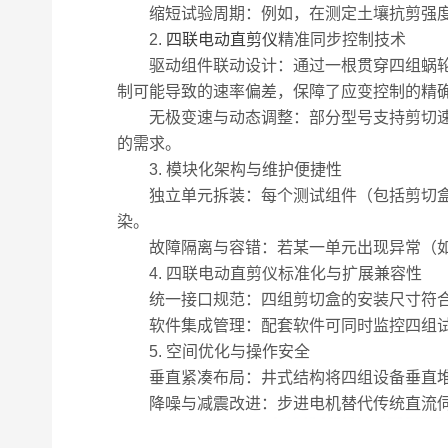
缩短试验周期：例如，在测定土壤抗剪强度参
2.
四联电动直剪仪
精准同步控制技术
驱动组件联动设计：通过一根贯穿四组蜗轮箱
制可能导致的速率偏差，保障了应变控制的精
无极变速与动态调整：部分型号支持剪切速率在0
的需求。
3. 模块化架构与维护便捷性
独立单元拆装：每个测试组件（包括剪切盒、
染。
故障隔离与容错：若某一单元出现异常（如
4. 四联电动直剪仪标准化与扩展兼容性
统一接口规范：四组剪切盒的安装尺寸符合
软件集成管理：配套软件可同时监控四组试验
5. 空间优化与操作安全
垂直紧凑布局：井式结构将四组设备垂直堆叠
降噪与减震改进：步进电机替代传统直流伺