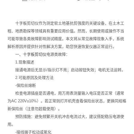
十字板剪切仪作为测定软土地基抗剪强度的关键设备，在土木工
程、地质勘探等领域具有重要应用价值。然而，长期使用或操作不当
可能导致各类故障影响测试精度。本文将从常见故障现象入手，系统
解析原因并提供针对性解决方案，助您快速恢复仪器正常运行。
一、
十字板剪切仪
电源类故障：
1.现象描述
接通电源后无显示/指示灯不亮；启动按钮失效；电机无法运转。
2.可能原因及处理方法
-保险丝熔断
检查电源插座是否通电，用万用表测量输入电压是否正常（通常
为AC 220V±10%）。若正常则打开机壳查看保险丝状态，更换同规格
新保险丝（注意勿超载使用）。
预防措施：避免频繁开关机冲击电流过大，建议搭配稳压电源使
用。
-接线端子松动或氧化