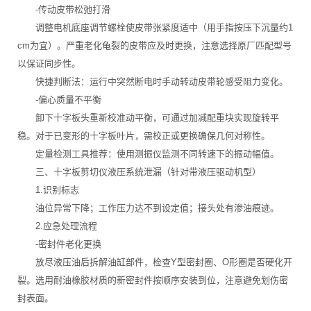
-传动皮带松弛打滑
调整电机底座调节螺栓使皮带张紧度适中（用手指按压下沉量约1
cm为宜）。严重老化龟裂的皮带应及时更换，注意选择原厂匹配型号
以保证同步性。
快捷判断法：运行中突然断电时手动转动皮带轮感受阻力变化。
-偏心质量不平衡
卸下十字板头重新校准动平衡，可通过加减配重块实现旋转平
稳。对于已变形的十字板叶片，需校正或更换确保几何对称性。
定量检测工具推荐：使用测振仪监测不同转速下的振动幅值。
三、十字板剪切仪液压系统泄漏（针对带液压驱动机型）
1.识别标志
油位异常下降；工作压力达不到设定值；接头处有渗油痕迹。
2.应急处理流程
-密封件老化更换
放尽液压油后拆解油缸部件，检查Y型密封圈、O形圈是否硬化开
裂。选用耐油橡胶材质的新密封件按顺序安装到位，注意避免划伤密
封表面。