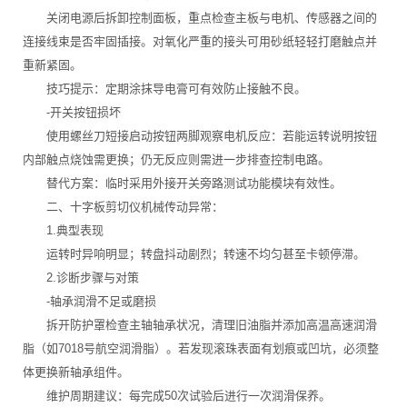
关闭电源后拆卸控制面板，重点检查主板与电机、传感器之间的
连接线束是否牢固插接。对氧化严重的接头可用砂纸轻轻打磨触点并
重新紧固。
技巧提示：定期涂抹导电膏可有效防止接触不良。
-开关按钮损坏
使用螺丝刀短接启动按钮两脚观察电机反应：若能运转说明按钮
内部触点烧蚀需更换；仍无反应则需进一步排查控制电路。
替代方案：临时采用外接开关旁路测试功能模块有效性。
二、十字板剪切仪机械传动异常：
1.典型表现
运转时异响明显；转盘抖动剧烈；转速不均匀甚至卡顿停滞。
2.诊断步骤与对策
-轴承润滑不足或磨损
拆开防护罩检查主轴轴承状况，清理旧油脂并添加高温高速润滑
脂（如7018号航空润滑脂）。若发现滚珠表面有划痕或凹坑，必须整
体更换新轴承组件。
维护周期建议：每完成50次试验后进行一次润滑保养。