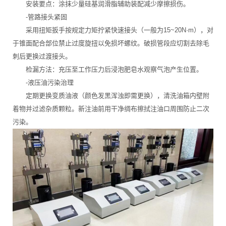
安装要点：涂抹少量硅基润滑脂辅助装配减少摩擦损伤。
-管路接头紧固
采用扭矩扳手按规定力矩拧紧快速接头（一般为15~20N·m），对
于锥面配合部位禁止过度旋扭以免损坏螺纹。破损管段应切割去除毛
刺后更换过渡接头。
检漏方法：充压至工作压力后浸泡肥皂水观察气泡产生位置。
-液压油污染治理
定期更换变质油液（颜色发黑浑浊即需更换），清洗油箱内壁附
着物并过滤杂质颗粒。新注油前用干净绸布擦拭注油口周围防止二次
污染。