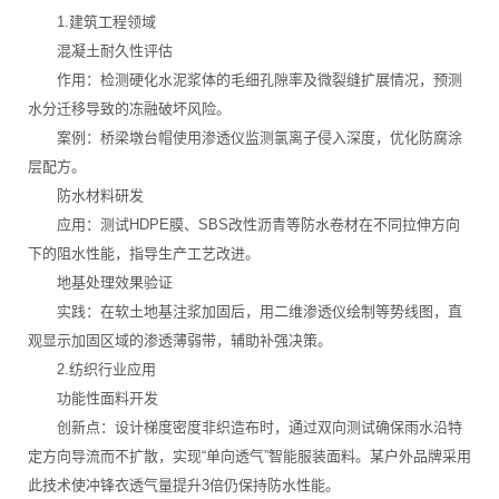
1.建筑工程领域
混凝土耐久性评估
作用：检测硬化水泥浆体的毛细孔隙率及微裂缝扩展情况，预测
水分迁移导致的冻融破坏风险。
案例：桥梁墩台帽使用渗透仪监测氯离子侵入深度，优化防腐涂
层配方。
防水材料研发
应用：测试HDPE膜、SBS改性沥青等防水卷材在不同拉伸方向
下的阻水性能，指导生产工艺改进。
地基处理效果验证
实践：在软土地基注浆加固后，用二维渗透仪绘制等势线图，直
观显示加固区域的渗透薄弱带，辅助补强决策。
2.纺织行业应用
功能性面料开发
创新点：设计梯度密度非织造布时，通过双向测试确保雨水沿特
定方向导流而不扩散，实现“单向透气”智能服装面料。某户外品牌采用
此技术使冲锋衣透气量提升3倍仍保持防水性能。