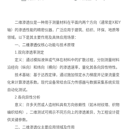
二维渗透仪是一种用于测量材料在平面内两个方向（通常是X和Y
轴）的渗透性能的精密仪器，广泛应用于建筑、纺织、环保、地质等
领域。以下是其主要作用及具体应用场景：
一、
二维渗透仪
核心功能与技术原理
1.双向渗透率测定
定义：通过模拟液体或气体在材料中的扩散过程，分别测量材料
沿经向（纵向）和纬向（横向）的渗透速率，量化其各向异性特性。
技术基础：基于达西定律，通过施加恒定水力梯度并记录流量变
化来计算渗透系数。现代设备常结合压力传感器与数据采集系统实现
自动化测试。
2.各向异性分析
意义：许多天然或人造材料具有方向依赖性（如木材纹理、织物
编织结构），二维测试可揭示不同方向上的渗透差异，为工程设计提
供关键参数。
二、二维渗透仪主要应用领域及作用