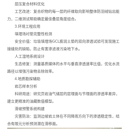
层压复合材料优化
工艺改进：复合织物的每一层的纤维取向影响整体防羽绒钻出能
力，二维测试帮助确定最佳叠层角度组合。
3.环境工程应用
填埋场衬垫完整性检测
安全价值：垃圾填埋场GCL膨润土垫的双向渗透试验可发现施工
接缝处的缺陷，防止有害渗滤液污染地下水。
人工湿地系统设计
生态修复：测量基质媒体的水平与垂直渗透速率比值，优化水流
路径以增强污染物去除效率。
4.地质勘探辅助
岩芯样本分析
科研用途：研究页岩油气储层的层理面与节理面的渗透率差异，
建立更精准的油藏数值模型。
滑坡预警系统构建
灾害防治：监测边坡岩土体在不同降雨方向下的渗透稳定性，结
合有限元分析预测潜在滑移面。