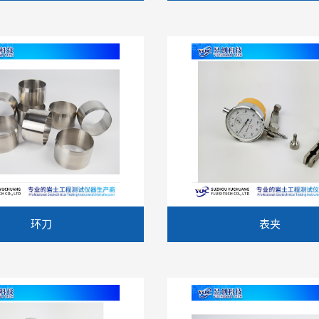
环刀
表夹