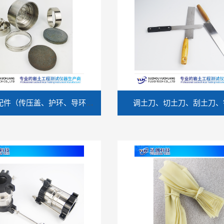
固结仪容器配件（传压盖、护环、导环、容器本体、透水石）
调土刀、切土刀、刮土刀、