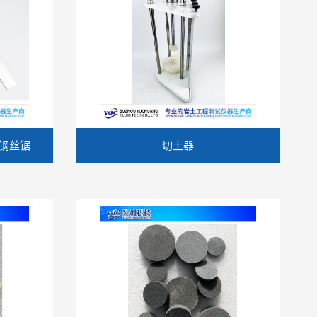
钢丝锯
切土器