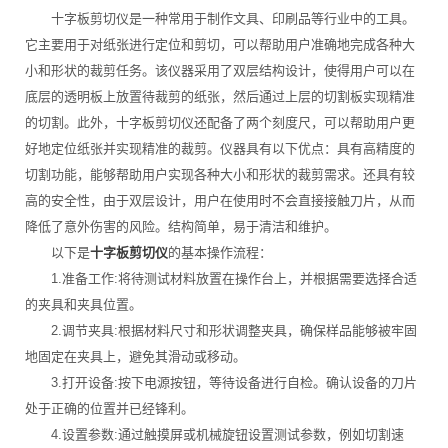
十字板剪切仪是一种常用于制作文具、印刷品等行业中的工具。
它主要用于对纸张进行定位和剪切，可以帮助用户准确地完成各种大
小和形状的裁剪任务。该仪器采用了双层结构设计，使得用户可以在
底层的透明板上放置待裁剪的纸张，然后通过上层的切割板实现精准
的切割。此外，十字板剪切仪还配备了两个刻度尺，可以帮助用户更
好地定位纸张并实现精准的裁剪。仪器具有以下优点：具有高精度的
切割功能，能够帮助用户实现各种大小和形状的裁剪需求。还具有较
高的安全性，由于双层设计，用户在使用时不会直接接触刀片，从而
降低了意外伤害的风险。结构简单，易于清洁和维护。
以下是
十字板剪切仪
的基本操作流程：
1.准备工作:将待测试材料放置在操作台上，并根据需要选择合适
的夹具和夹具位置。
2.调节夹具:根据材料尺寸和形状调整夹具，确保样品能够被牢固
地固定在夹具上，避免其滑动或移动。
3.打开设备:按下电源按钮，等待设备进行自检。确认设备的刀片
处于正确的位置并已经锋利。
4.设置参数:通过触摸屏或机械旋钮设置测试参数，例如切割速