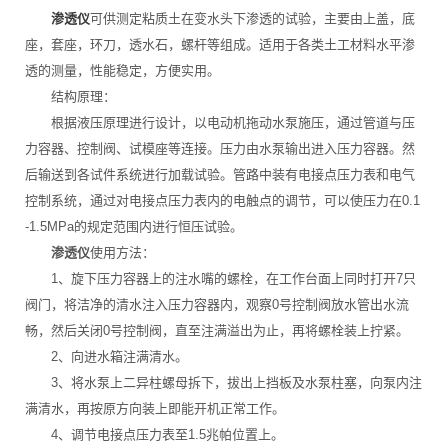
渗透仪
可供测定粘质土在变水头下渗透的试验，主要由上盖，底
座，套座，环刀，透水石，螺杆等组成。适用于各类土工材料水平渗
透的测量，性能稳定，方便实用。
结构原理：
根据液压原理进行设计，以电动机拖动水泵施压，通过管道与压
力容器、控制阀、试模座等连接。压力由水泵输出进入压力容器。然
后输送到各试件系统进行加载试验。管路中装有电接点压力表和电气
控制系统，通过对电接点压力表内的电触点的调节，可以使压力在0.1
-1.5MPa的规定范围内进行恒压试验。
渗透仪
使用方法：
1、旋下压力容器上的注水嘴的螺栓，在工作台面上同时打开7只
阀门，将洁净的清水注入压力容器内，观察0号控制阀放水管出水流
畅，然后关闭0号控制阀，直至注满溢出为止，再将螺栓装上拧紧。
2、向进水箱注满清水。
3、将水泵上二异柱螺母拆下，拔出上挡板及水泵柱塞，向泵内注
满清水，再按原方向装上即能开机正常工作。
4、调节电接点压力表至1.5兆帕位置上。