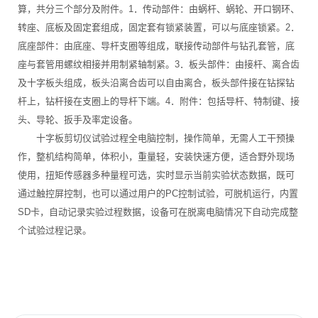
算，共分三个部分及附件。1．传动部件：由蜗杆、蜗轮、开口钢环、
转座、底板及固定套组成，固定套有锁紧装置，可以与底座锁紧。2．
底座部件：由底座、导杆支圈等组成，联接传动部件与钻孔套管，底
座与套管用螺纹相接并用制紧轴制紧。3．板头部件：由接杆、离合齿
及十字板头组成，板头沿离合齿可以自由离合，板头部件接在钻探钻
杆上，钻杆接在支圈上的导杆下端。4．附件：包括导杆、特制键、接
头、导轮、扳手及率定设备。
十字板剪切仪试验过程全电脑控制，操作简单，无需人工干预操
作，整机结构简单，体积小，重量轻，安装快速方便，适合野外现场
使用，扭矩传感器多种量程可选，实时显示当前实验状态数据，既可
通过触控屏控制，也可以通过用户的PC控制试验，可脱机运行，内置
SD卡，自动记录实验过程数据，设备可在脱离电脑情况下自动完成整
个试验过程记录。