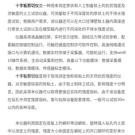
十字板剪切仪
是一种用来测定原状和人工制备软土的抗剪强度及
灵敏度的土工试验仪器，可测量取于不同深度处的原状土的不排水强
度试验，根据用户需求，该仪器还可以在大口径薄壁取土器内直接进
行原状土试验以及在模型箱内进行不同深处的不排水强度试验。
仪器高清液晶触控屏，实时显示扭矩、固结压力等试验参数，配
套触控按键控制运行，可触控键盘控制亦可软件控制，高速网络通讯
接口与计算机通讯；数据实时存储于采集器，可脱机运行；支持win8/
10操作系统，全自动采集和控制，具备以下功能模块：数据采集模
块、数据处理模块、传感器标定模块。
十字板剪切仪
是用于现场测定饱和软粘土的天然抗剪强度的仪
器，对灵敏度较高的软粘土，由于取土制样之扰动，影响强度十分明
显，因此采用本仪器可以取得更接近实际的强度指标，由于该设备是
在钻孔中测定强度指标，需与钻探设备配套使用，一般可以试验30m
以内的各种深度。
本仪器利用固定在底板上的蜗杆带动蜗轮，旋转插入钻孔内土层
中以测定土的强度，强度大小依固定在蜗轮上的开口钢环的变形来计