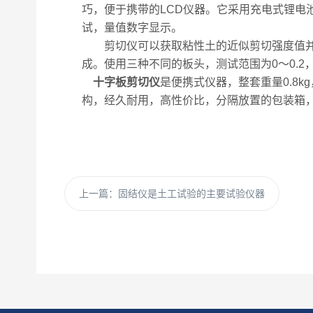
巧，便于携带的LCD仪器。它采用充电式锂
试，量值数字显示。
剪切仪可以获取粘性土的近似剪切强度值并可
成。使用三种不同的板头，测试范围为0～0.2，0
十字板剪切仪
是便携式仪器，整套重量0.8
构，经久耐用，高性价比，分隔放置的包装箱
上一篇：
固结仪是土工试验的主要试验仪器