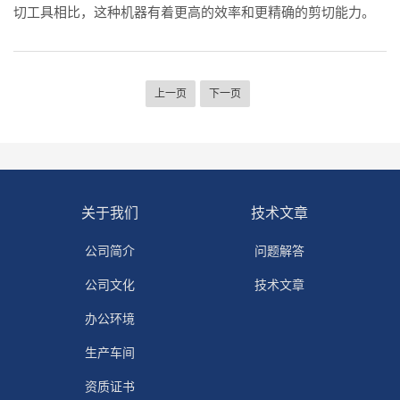
切工具相比，这种机器有着更高的效率和更精确的剪切能力。
在许多工业生产中，剪切仪已经成为必备的设备。广泛应用于
各种行业和材料类型，在金属制造、纺织制品、塑料制品和橡
胶制品
上一页
下一页
关于我们
技术文章
公司简介
问题解答
公司文化
技术文章
办公环境
生产车间
资质证书