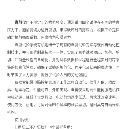
直剪仪
用于测定土的抗剪强度，通常采用四个试件在不同的垂直
压力下，施加剪切力进行剪切，求得破坏时的剪应力，根据库仑定律
确定抗剪强度系数、内摩擦角和凝聚力。
直剪试验系统有机地结合了现有的直剪试验方法与现代自动化控
制技术，并与现代制造技术于一体，实现了直剪试验预压、加荷、剪
切、卸荷全过程的自动化，并对试验数据和过程进行全程实时跟踪采
集的信息化管理，确保了试验的规范化、程序化及结果的准确性，同
时节省了人力资源，降低了试验人员的劳动强度。
仪器智能微电脑控制实现了工作过程自动化、操作方便、精度
高、速率稳定、性能可靠、外形美观。
直剪仪
采用高性能伺服电机作
为驱动源，降低了仪器振动，电动剪切速率任选，可快速改变速率，
使用方便，耐用，可同时做四个试样的试验剪切，退回具有自动停机
机构。
使用说明：
1.用切土环刀切取3－4个试样备用；