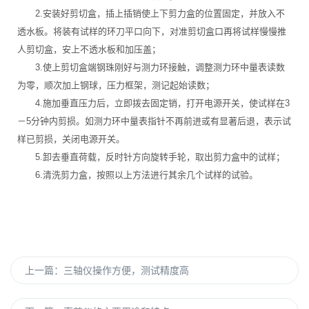
2.安装好剪切盒，插上插销使上下剪力盒的位置固定，并放入不
透水板。将装有试样的环刀平口向下，对准剪切盒口再将试样慢慢推
人剪切盒，安上不透水板和加压盖；
3.使上剪切盒端钢珠刚好与测力环接触，调整测力环中量表读数
为零，顺次加上钢球，压力框架，测记起始读数；
4.施加垂直压力后，立即拨去固定销，打开电源开关，使试样在3
－5分钟内剪损。如测力环中量表指针不再前进或有显著后退，表示试
样已剪损，关闭电源开关。
5.卸去垂直荷载，反时针方向旋转手轮，取出剪力盒中的试样；
6.清洗剪力盒，按照以上方法进行其余几个试样的试验。
上一篇：
三轴仪操作方便，测试精度高