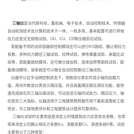
三轴仪
是当代新科技，集机械、电子技术、自动控制技术、传感器
自动检测技术及计算机技术于一体，一机多用，基本配置可进行常规
应力应变式无侧限试验、UU、CU、CD等压缩剪切试验。
若配备不同的试验容器和控制模块还可以进行KO固结、静止侧压力
系数、多种应力路径三轴试验、拉伸试验、弹性模量试验、承载比试
验等，若配备固结模块，还可做分级加荷、连续加荷等固结试验，配
备振动模块，该系统还可以做全自动控制振动三轴试验。
仪器可以在手动阀控制状态下，用数显仪表实时显示轴向加载力
值，用另外数显仪表显示围压值，并且具备围压稳压调压功能，能快
速完成岩石的三轴压缩试验，可动态显示轴向试验力、围压压力、轴
向变形三大指标。仪器适用于工程建筑物荷载作用下基岩或围岩工程
性状，为工程地质评价和工程建筑设计提供可靠资料。
三轴仪试验的主要用途是测定土的强度和应力应变有关参数，也常
用来测定土的静止侧压力系数Ko、消散系数Cv、渗透系统K等。试验
主要有以下几种类型：