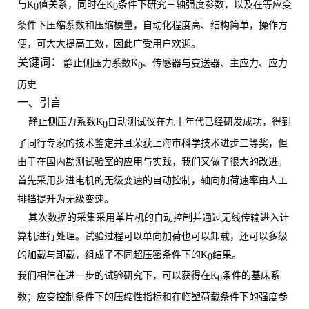
与
K
值关系，同时在
K
条件下研究三轴强度参数，以及在等应变
0
0
条件下压缩系数和压缩模量，自动化程度高、结构简单，操作方
便，可大大提高工效，因此广受用户欢迎。
：
关键词
静止侧压力系数
K
、传感器与变送器、主应力、应力
0
历史
一、引言
静止侧压力系数
K
自动测试仪在九十年代已经研发成功，
得到
0
了同行专家的技术鉴定并且荣获上海市科学技术进步三等奖，但
由于在国内勘测试验室的应用与实践，我们又做了很大的改进。
首先采用步进电机的无级变速的自动控制，轴向加荷速率由人工
排挡提升为无级变速。
其次数据的采集采用单片机的自动控制并通过无线传输进入计
算机进行处理。试验过程可以单向加荷也可以卸载，还可以多级
的加载与卸载，组成了不同超压密条件下的
K
结果。
0
我们相信在进一步的试验研究下，可以获得在
K
条件的基床系
0
数；应变控制条件下的压缩性指标和在临塑荷载条件下的强度参