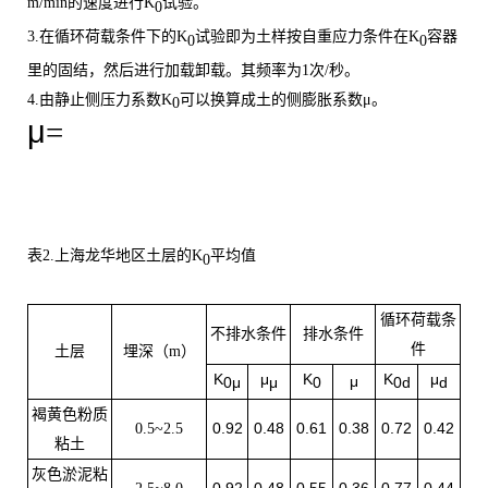
m/min的速度进行K
试验。
0
3.在循环荷载条件下的
K
试验即为土样按自重应力条件在
K
容器
0
0
里的固结，然后进行加载卸载。其频率为
1次/秒。
4.由静止侧压力系数
K
可以换算成土的侧膨胀系数
μ。
0
μ
=
表
2.上海龙华地区土层的K
平均值
0
循环荷载条
不排水条件
排水条件
件
土层
埋深（m
）
K
μ
K
K
μ
μ
0μ
μ
0
0d
d
褐黄色粉质
0.92
0.48
0.61
0.38
0.72
0.42
0.5~2.5
粘土
灰色淤泥粘
0.92
0.48
0.55
0.36
0.77
0.44