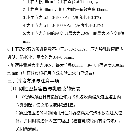
2
1.土样面积
30cm
（土样直径
φ
61.8mm
）。
2.土样高度
4
0m
m
，侧压力响应有效高度
30m
m
。
3.小主应力 σ
3
=0~8
00kPa
。
(
精度小于
0.
3
%)
4.大主应力 σ
1
=0~10
00kPa
。
(
精度小于
0.
3
%)
5.大主应力方向的应变 ε
1
最大为
20
％，即最大竖向变形
8
mm
。
6.上下透水石的渗透系数不小于
n
×
10-
3
cm/s
。压力腔乳胶隔膜应
透明，防老化，厚度约为
0.4~
0.5mm
。
7.加荷装置最大出力8KN，最大位移80mm，最小加荷速度0.001m
m/min（加荷速度根据用户或实验需求自己设置）。
三、试验方法与注意事项
（
1）刚性密封容器与乳胶膜的安装
1．将透明薄壁具有良好延伸力的乳胶膜两端从液压腔由内
向外翻起，使之形成液体密封腔。
2.通过液压腔的两通阀门用注射器装满无气泡水数次注入腔
体，并同时将腔体内空气吸出（检查乳胶膜内有无气泡），
关闭两通阀。