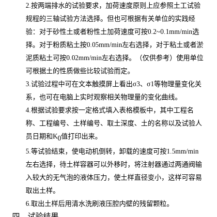
2.按两端排水的试验要求，加荷速度原则上应参照土工试验
规程的三轴试验方法选择。但也可根据有关单位的实践经
验：对于砂性土或者粉性土加荷速度可按0.2~0.1mm/min选
择。对于粉质粘土按0.05mm/min左右选择，对于粘土或者淤
泥质粘土可按0.02mm/min左右选择。（仅供参考）使用单位
可根据土的性质做些比较试验而定。
3.试验过程中可在文本触摸屏上看出σ
3
、
σ1等物理量变化关
系，也可在电脑上实时观察相关物理量的变化曲线。
4.根据试验要求按一定格式填入表格模板中，其中工程名
称、工程编号、土样编号、取土深度、土的名称以及试验人
员日期和K
值打印出来。
0
5.等试验结束，使电动机倒转，卸载的速度可按1.5mm/min
左右选择，待土样容器可以外移时，将注射器通过两通阀输
入较大的无气泡的液体压力，使土样直径变小，这样可容易
取出土样。
6.取出土样后用清水洗刷液压腔内壁的残留颗粒。
四、试验结果