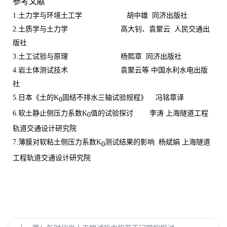
参考文献
1.
土力学与环境土工学 胡中雄 同济出版社
2.
土质学与土力学 高大钊、袁聚云 人民交通出
版社
3.
土工试验与原理 杨熙章 同济出版社
4.
岩土体测试技术 袁聚云等 中国水利水电出版
社
5.
日本《土的
K
固结不排水三轴试验规程》
冯铭章译
0
6.
软土静止侧压力系数
K
值的试验探讨
李涛
上海隧道工程
0
轨道交通设计研究院
7.
薄膜对软粘土侧压力系数
K
测试结果的影响
杨斌娟
上海隧道
0
工程轨道交通设计研究院