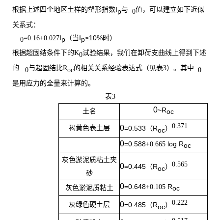
I
根据上述四个地区土样的塑形指数
与
值，可以建立如下近似
p
0
关系式：
I
I
≥10%
=0.16+0.027
（当
时）
p
p
0
根据超固结条件下的
K
试验结果，我们在卸荷支曲线上得到下述
0
的
与超固结比
R
的相关关系经验表达式（见表
3
）。其中
0
oc
0
是用应力的全量来计算的。
表
3
0
~R
土名
oc
0.371
0
褐黄色表土层
=0.533
R
）
（
oc
0
=0.588
log R
+0.665
oc
灰色淤泥质粘土夹
0.565
0
=0.445
R
）
（
oc
砂
0
=0.648
R
+0.105
灰色淤泥质粘土
oc
0.222
0
灰绿色硬土层
=0.485
R
）
（
oc