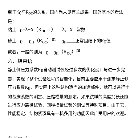
K
至于
与
R
的关系，国内尚未见有关成果。国外基本的看法
0
oc
是：
=
λ
+
α
（
R
-1
）
λ
，
α
粘土
—常数
0
oc
m
=
（
R
）
K
砂土
正常固结下的
值
0
0n
oc
0n
0
——
m
=
（
R
）
或者，一般的则为
0
0n
oc
六、结束语
静止侧压力系数
K
自动测试仪经过多次的优化设计与进一步完
0
善，实现了整个试验过程的智能化，目前主要应用于测定静止侧
压力系数
K
，但实际上这种结构适当的加适部件，就可以进行土
0
的基床系数的测定、压缩模量的测定。如果试样的高度加长还能
进行应力路径试验、回弹模量试验的测试等特殊项目
。由于它、
性能稳定、结构紧凑具有一机多用的功能因此广受用户的欢迎。