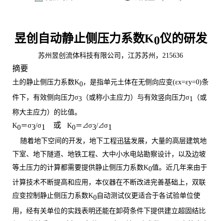
昱创自动
静止侧压力系数
K
仪
的研发
0
苏州昱创流体科技有限公司，江苏苏州，
215636
摘要
土的静止侧压力系数
K
，是指单元土体在无侧向应变
(εx=εy=0)条
0
件下，有效侧向压力
σ
（或称小主应力）与有效竖向压力
σ
（或
3
1
称大主应力）的比值。
或
K
＝
σ
/
σ
K
＝
σ
/
σ
⊿
⊿
3
1
3
1
0
0
随着地下空间的开发，地下工程迅猛发展，大量的高层建筑地
下室、地下隧道、地铁工程、大中小水电站勘察设计，以及边坡
等土压力的计算都需要提供静止侧压力系数
K
值。近几年来由于
0
计算技术不断提高和应用，本仪器在不断改进完善基础上，双联
应变控制静止侧压力系数
K
自动测试仪更适合于各试验单位使
0
用，经有关单位的实践表明还能在卸荷条件下提供建立超固结比