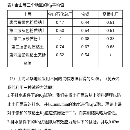
表
1.
金山等三个地区的
K
平均值
0
土层
金山石化总厂
宝钢
高桥电厂
0.47
0.44
0.51
表层褐黄色粉质粘土
0.50
0.54
0.51
第二层灰色粉质粘土
/
0.38
0.38
第二层砂质粉土
0.74
0.67
0.68
第三层淤泥质粘土
0.52
0.54
/
第四层淤泥粘土夹砂
互层
（
2）上海龙华地区采用不同的试验方法获得的K
值。（见表
2）
0
我们利用三种试验方法即：
1.不排水条件下的
K
试验：我们先将土样两端贴上塑料薄膜以防
0
止土样两端的排水，并以
1mm/min的速度进行K
试验。理论上讲
0
对于饱和的软粘土
K
值应该接近于
“1”。而实测结果略为偏低。
0
2.排水条件下的
K
试验即为有效应力条件下的试验，
并以
0.02m
0