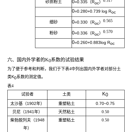
0.517
0
砂质粉土
=0.335
R
）
（
oc
0
=0.280+0.739 log R
oc
0.565
0
细砂
=0.330
R
）
（
oc
0.570
0
粉砂
=0.336
R
）
（
oc
0
=0.260+0.883log R
oc
六、国内外学者的
K
系数的试验结果
0
为了便于参考和判断，我们于下表
4
中列出国内外学者对部分土
K
类
系数的测定值。
0
表
4
K
试验者
土类
0
1902
0.70~0.75
太沙基（
年）
重塑粘土
1941
贝尼（
年）
天然粘土
0.50
1948
柴勃脱列夫（
重塑粘土
0.50
年）