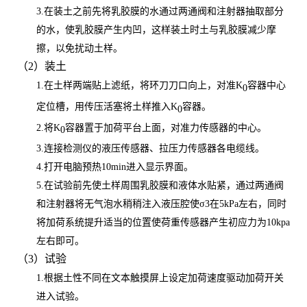
3.在装土之前先将乳胶膜的水通过两通阀和注射器抽取部分
的水，使乳胶膜产生内凹，这样装土时土与乳胶膜减少摩
擦，以免扰动土样。
（
2）装土
1.在土样两端贴上滤纸，将环刀刀口向上，对准K
容器中心
0
定位槽，用传压活塞将土样推入
K
容器。
0
2.将K
容器置于加荷平台上面，对准力传感器的中心。
0
3.连接检测仪的液压传感器、拉压力传感器各电缆线。
4.打开电脑预热10min进入显示界面。
5.在试验前先使土样周围乳胶膜和液体水贴紧，通过两通阀
和注射器将无气泡水稍稍注入液压腔使σ
3
在
5
kPa
左右，同时
将加荷系统提升适当的位置使荷重传感器产生初应力为
10kpa
左右即可。
（
3）试验
1.根据土性不同在文本触摸屏上设定加荷速度驱动加荷开关
进入试验。