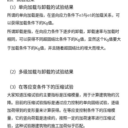
（
1）
单向加载与卸载的试验结果
所谓的单向加载是指，在竖向应力条件下
σ
3
与
σ1的加载关系，可
以获得加载条件下的K
值。
0
所谓卸载是指，在向应力条件下逐步的卸载，卸载速率与加载时
相同，可以获得不同超固结比条件下的
K
值，显然这个
K
值要大
0
0
于加载条件下的
K
值，并且随着超固结比的增大而增大。
0
（
2）多级加载与卸载的试验结果
（
3）在等应变条件下的压缩试验
大家知道压缩试验的主要指标是压缩模量，用于计算建筑物的沉
降。目前的压缩试验指标是通过应力控制的单向固结试验，逐级
加荷得到的变形量来计算获得。在等应变控制条件下的压缩模
量，它的竖向荷载是连续的，按照一定的加荷速率进行压缩试
验，这种试验跟建筑物的施工加荷似乎匹配。