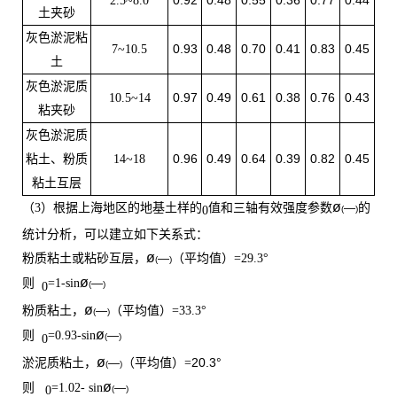
2.5~8.0
土夹砂
灰色淤泥粘
0.93
0.48
0.70
0.41
0.83
0.45
7~10.5
土
灰色淤泥质
0.97
0.49
0.61
0.38
0.76
0.43
10.5~14
粘夹砂
灰色淤泥质
0.96
0.49
0.64
0.39
0.82
0.45
粘土、粉质
14~18
粘土互层
ø
（
3
）根据上海地区的地基土样的
值和三轴有效强度参数
—
的
(
)
0
统计分析，可以建立如下关系式：
ø
粉质粘土或粘砂互层，
—
（平均值）
=29.3
°
(
)
ø
则
=1-sin
—
(
)
0
ø
粉质粘土，
—
（平均值）
=33.3
°
(
)
ø
则
=0.93-sin
—
(
)
0
ø
20.3°
淤泥质粘土，
—
（平均值）
=
(
)
ø
则
=1.02- sin
—
(
)
0