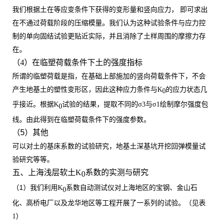
我们根据土在等应变条件下获得的变形量和竖向应力，
即可求出
在不通过荷载阶段的压缩模量。我们认为这种试验条件与应力控
制的单向固结试验更贴近实际，并且消除了土样周围的摩擦力存
在。
（
4）
在临塑荷载条件下土的强度指标
所谓的临塑荷载是指，在基础上部施加的竖向荷载条件下，不会
产生地基土的塑性变形区，因此这种应力条件与
K
的应力状态几
0
乎接近。根据
K
试验的结果，提取不同的
σ
3
与
σ1绘制摩尔强度包
0
线。由此得到在临塑荷载条件下的强度参数。
（
5
）
其他
可以对土的基床系数的试验研究，地基土深基坑开挖回弹模量试
验研究等等。
五、上海浅层软土
K
系数的实测与研究
0
1
（
）
我们利用
K
系数自动测试仪对上海地区的宝钢、金山石
0
化、高桥电厂以及龙华地区等工程开展了一系列的试验。（见表
1
）