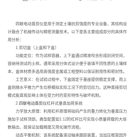
四联电动直剪仪是用于测定土壤抗剪强度的专业设备，其结构设
计融合了机械传动与精密测量技术。以下是各主要组成部分的具体作
用分析：
1.剪切盒（上盒和下盒）
功能定位：作为试样容器，上下盒通过精准咬合形成封闭空间，
容纳待测试的土样。通常采用分体式设计便于装填不同性质的土壤样
本，盒体材质多选用高强度金属或工程塑料以保证耐用性和密封性。
工艺意义：在试验过程中，下盒固定于基座提供稳定支撑，而上
盒则随水平推力产生位移模拟实际工况下的剪切应力。这种直接剪切
模式能直观反映土体在受力时的变形特性与破坏机制。
2.
四联电动直剪仪
杠杆式垂直加荷系统
力学放大原理：利用杠杆原理将砝码产生的重力转化为垂直压力
施加于试样顶部。典型配置如1:12的杠杆比可实现小质量荷载的大倍
数输出，既保证加载精度又简化操作流程。
动态平衡机制：该系统配备滚动轴承跟踪装置，当加压框架因外