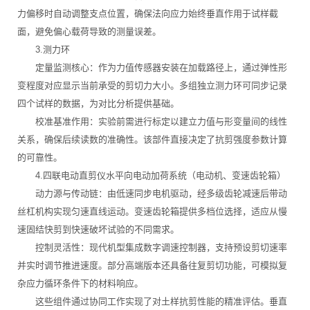
力偏移时自动调整支点位置，确保法向应力始终垂直作用于试样截
面，避免偏心载荷导致的测量误差。
3.测力环
定量监测核心：作为力值传感器安装在加载路径上，通过弹性形
变程度对应显示当前承受的剪切力大小。多组独立测力环可同步记录
四个试样的数据，为对比分析提供基础。
校准基准作用：实验前需进行标定以建立力值与形变量间的线性
关系，确保后续读数的准确性。该部件直接决定了抗剪强度参数计算
的可靠性。
4.四联电动直剪仪水平向电动加荷系统（电动机、变速齿轮箱）
动力源与传动链：由低速同步电机驱动，经多级齿轮减速后带动
丝杠机构实现匀速直线运动。变速齿轮箱提供多档位选择，适应从慢
速固结快剪到快速破坏试验的不同需求。
控制灵活性：现代机型集成数字调速控制器，支持预设剪切速率
并实时调节推进速度。部分高端版本还具备往复剪切功能，可模拟复
杂应力循环条件下的材料响应。
这些组件通过协同工作实现了对土样抗剪性能的精准评估。垂直