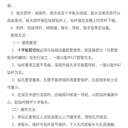
紧。
3．板头部件：由接杆、离合齿及十字板头组成，板头沿离合齿可以
自由离合，板头部件接在钻探钻杆上，钻杆接在支圈上的导杆下端。
4．附件：包括导杆、特制键、接头、导轮、扳手及率定设备。
使用方法：
（一）使用要求：
1．
十字板剪切仪
必须与钻探设备配套使用，其连接部分（与套管
配合的螺纹）应先行加工 ，一般以配Φ127套管为主。
2．钻杆要求正直不弯曲，采用外接头并可装置导轮，一般以配Φ42
钻杆为主。
3．钻孔要求垂直，孔壁不能坍塌并用套管保护，孔底残余碎土应
尽量少。
4．在深孔中进行试验时，应每隔10米装一导轮，以防钻杆偏离中
心，起钻时碰坏十字板头。
（二）操作方法：
1．将钻孔套管压入试验深度以上75厘米处，清除孔内残泥。
2．将板头、接杆与钻杆逐节接好，下入孔内至板头与孔底接触，