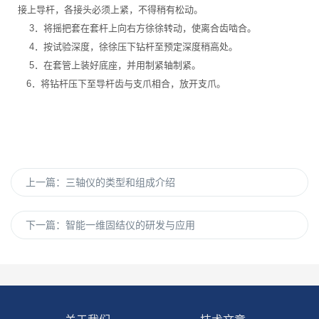
接上导杆，各接头必须上紧，不得稍有松动。
3．将摇把套在套杆上向右方徐徐转动，使离合齿啮合。
4．按试验深度，徐徐压下钻杆至预定深度稍高处。
5．在套管上装好底座，并用制紧轴制紧。
6．将钻杆压下至导杆齿与支爪相合，放开支爪。
上一篇：
三轴仪的类型和组成介绍
下一篇：
智能一维固结仪的研发与应用