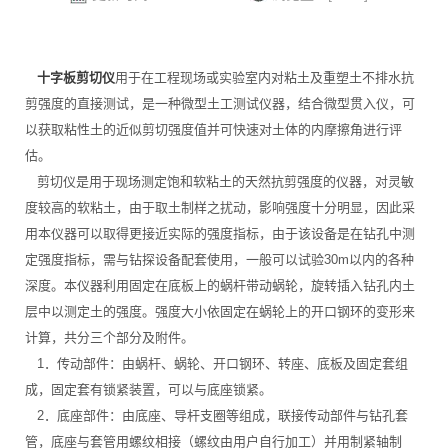
十字板剪切仪
用于在工程现场或实验室内对粘土及重塑土不排水抗
剪强度的直接测试，是一种微型土工测试仪器，结合微型贯入仪，可
以获取粘性土的近似剪切强度值并可快速对土体的内摩擦角进行评
估。
剪切仪是用于现场测定饱和软粘土的天然抗剪强度的仪器，对灵敏
度较高的软粘土，由于取土制样之扰动，影响强度十分明显，因此采
用本仪器可以取得更接近实际的强度指标，由于该设备是在钻孔中测
定强度指标，需与钻探设备配套使用，一般可以试验30m以内的各种
深度。本仪器利用固定在底板上的蜗杆带动蜗轮，旋转插入钻孔内土
层中以测定土的强度。强度大小依固定在蜗轮上的开口钢环的变形来
计算，共分三个部分及附件。
1．传动部件：由蜗杆、蜗轮、开口钢环、转座、底板及固定套组
成，固定套有锁紧装置，可以与底座锁紧。
2．底座部件：由底座、导杆支圈等组成，联接传动部件与钻孔套
管，底座与套管用螺纹相接（螺纹由用户自行加工）并用制紧轴制