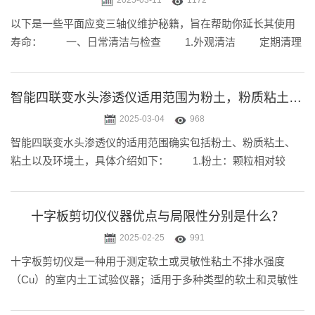
2025-03-11
1172
以下是一些平面应变三轴仪维护秘籍，旨在帮助你延长其使用
寿命： 一、日常清洁与检查 1.外观清洁 定期清理
仪器表面的灰尘和污垢。可以使用柔软的湿布轻轻擦拭，避免
使用具有腐蚀性的清洁剂，以免损坏仪器外壳和部件。 对
于一些
智能四联变水头渗透仪适用范围为粉土，粉质粘土，粘土以及环境土
2025-03-04
968
智能四联变水头渗透仪的适用范围确实包括粉土、粉质粘土、
粘土以及环境土，具体介绍如下： 1.粉土：颗粒相对较
细，具有一定的透水性，渗透仪可用于测定其渗透系数等参
数。 2.粉质
十字板剪切仪仪器优点与局限性分别是什么？
2025-02-25
991
十字板剪切仪是一种用于测定软土或灵敏性粘土不排水强度
（Cu）的室内土工试验仪器；适用于多种类型的软土和灵敏性
粘土，无论是在均质土还是非均质土中都能进行有效的测试，