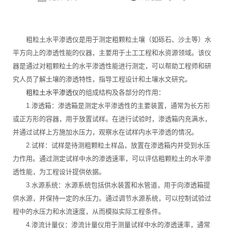
粗粒土水平渗透仪是用于测定粗颗粒土壤（如砾石、沙土等）水
平方向上的渗透性能的仪器，主要用于土工工程和水资源领域。该仪
器是通过对粗颗粒土的水平渗透性能进行测定，可以帮助工程师和研
究人员了解土壤的渗透特性，指导工程设计和土壤水文研究。
粗粒土水平渗透仪
的组成结构及各部分的作用：
1.渗透箱：渗透箱是测定水平渗透性的主要装置，通常为长方形
或正方形的容器，用于放置试样。在进行试验时，渗透箱内充满水，
并通过试样上方施加水压力，观察水在试样内水平渗透的情况。
2.试样：试样是待测粗颗粒土样品，放置在渗透箱内并受到水压
力作用。通过测定试样中水的渗透速率，可以评估粗颗粒土的水平渗
透性能，为工程设计提供依据。
3.水源系统：水源系统包括供水装置和水管道，用于向渗透箱提
供水源，并保持一定的水压力。通过调节水源系统，可以控制试验过
程中的水压力和水流速度，从而模拟实际工程条件。
4.渗流计量仪：渗流计量仪用于测量试样中水的渗透速率，通常