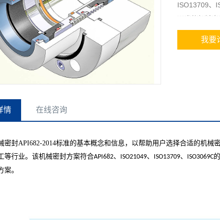
ISO1370
要求的机械密
我要
详情
在线咨询
械密封
API682-2014
标准的基本概念和信息，以帮助用户选择合适的机械
工等行业。该机械密封方案符合
、
、
、
API682
ISO21049
ISO13709
ISO3069C
方案。