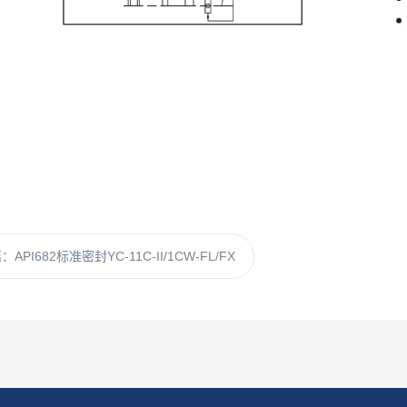
篇：
API682标准密封YC-11C-II/1CW-FL/FX