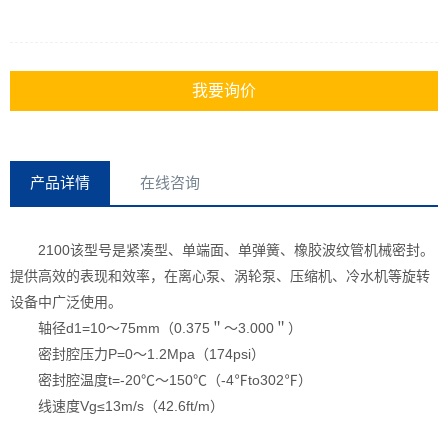
我要询价
产品详情
在线咨询
2100该型号是紧凑型、单端面、单弹簧、橡胶波纹管机械密封。
提供高效的表现和效率，在离心泵、涡轮泵、压缩机、冷水机等旋转
设备中广泛使用。
轴径d1=10～75mm（0.375＂～3.000＂）
密封腔压力P=0～1.2Mpa（174psi）
密封腔温度t=-20℃～150℃（-4℉to302℉）
线速度Vg≤13m/s（42.6ft/m）