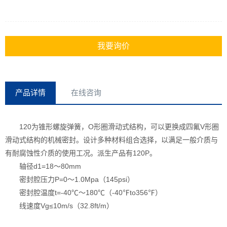
我要询价
产品详情
在线咨询
120为锥形螺旋弹簧，O形圈滑动式结构，可以更换成四氟V形圈
滑动式结构的机械密封。设计多种材料组合选择，以满足一般介质与
有耐腐蚀性介质的使用工况。派生产品有120P。
轴径d1=18～80mm
密封腔压力P=0～1.0Mpa（145psi）
密封腔温度t=-40℃～180℃（-40℉to356℉）
线速度Vg≤10m/s（32.8ft/m）