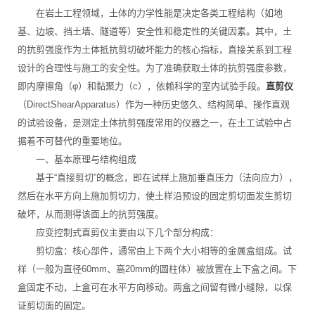
在岩土工程领域，土体的力学性能是决定各类工程结构（如地
基、边坡、挡土墙、隧道等）安全性和稳定性的关键因素。其中，土
的抗剪强度作为土体抵抗剪切破坏能力的核心指标，直接关系到工程
设计的合理性与施工的安全性。为了准确获取土体的抗剪强度参数，
即内摩擦角（φ）和黏聚力（c），依赖科学的室内试验手段。
直剪仪
（DirectShearApparatus）作为一种历史悠久、结构简单、操作直观
的试验设备，是测定土体抗剪强度常用的仪器之一，在土工试验中占
据着不可替代的重要地位。
一、基本原理与结构组成
基于“直接剪切”的概念，即在试样上施加垂直压力（法向应力），
然后在水平方向上施加剪切力，使土样沿预设的固定剪切面发生剪切
破坏，从而测得该面上的抗剪强度。
应变控制式直剪仪主要由以下几个部分构成：
剪切盒：核心部件，通常由上下两个大小相等的金属盒组成。试
样（一般为直径60mm、高20mm的圆柱体）被放置在上下盒之间。下
盒固定不动，上盒可在水平方向移动。两盒之间留有微小缝隙，以保
证剪切面的固定。