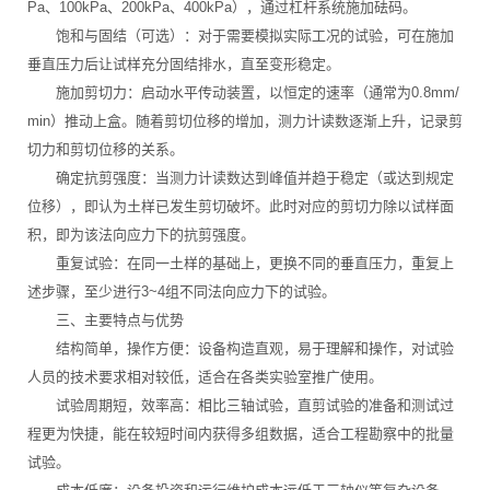
Pa、100kPa、200kPa、400kPa），通过杠杆系统施加砝码。
饱和与固结（可选）：对于需要模拟实际工况的试验，可在施加
垂直压力后让试样充分固结排水，直至变形稳定。
施加剪切力：启动水平传动装置，以恒定的速率（通常为0.8mm/
min）推动上盒。随着剪切位移的增加，测力计读数逐渐上升，记录剪
切力和剪切位移的关系。
确定抗剪强度：当测力计读数达到峰值并趋于稳定（或达到规定
位移），即认为土样已发生剪切破坏。此时对应的剪切力除以试样面
积，即为该法向应力下的抗剪强度。
重复试验：在同一土样的基础上，更换不同的垂直压力，重复上
述步骤，至少进行3~4组不同法向应力下的试验。
三、主要特点与优势
结构简单，操作方便：设备构造直观，易于理解和操作，对试验
人员的技术要求相对较低，适合在各类实验室推广使用。
试验周期短，效率高：相比三轴试验，直剪试验的准备和测试过
程更为快捷，能在较短时间内获得多组数据，适合工程勘察中的批量
试验。