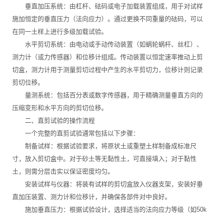
垂直加压系统：由杠杆、砝码或电子加载装置组成，用于对试样
施加恒定的垂直压力（法向应力）。通过更换不同重量的砝码，可以
在同一土样上进行多级加载试验。
水平剪切系统：由电动或手动传动装置（如蜗轮蜗杆、丝杠）、
测力计（或力传感器）和位移计组成。传动装置以恒定速率推动上剪
切盒，测力计用于测量剪切过程中产生的水平剪切力，位移计则记录
剪切位移。
量测系统：包括百分表或数字传感器，用于精确测量垂直方向的
压缩变形和水平方向的剪切位移。
二、直剪试验的操作流程
一个完整的直剪试验通常包括以下步骤：
制备试样：根据试验要求，将原状土或重塑土样制备成标准尺
寸，放入剪切盒中。对于砂土等无黏性土，可直接填入；对于黏性
土，则需分层击实以保证密度均匀。
安装试样与仪器：将装有试样的剪切盒放入仪器支架，安装好垂
直加压装置、测力计和位移计，并确保各部件对中良好。
施加垂直压力：根据试验设计，选择适当的法向应力等级（如50k