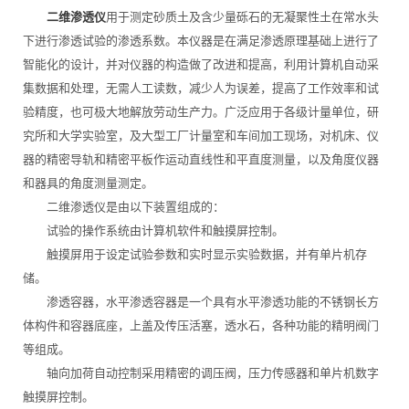
二维渗透仪
用于测定砂质土及含少量砾石的无凝聚性土在常水头
下进行渗透试验的渗透系数。本仪器是在满足渗透原理基础上进行了
智能化的设计，并对仪器的构造做了改进和提高，利用计算机自动采
集数据和处理，无需人工读数，减少人为误差，提高了工作效率和试
验精度，也可极大地解放劳动生产力。广泛应用于各级计量单位，研
究所和大学实验室，及大型工厂计量室和车间加工现场，对机床、仪
器的精密导轨和精密平板作运动直线性和平直度测量，以及角度仪器
和器具的角度测量测定。
二维渗透仪是由以下装置组成的：
试验的操作系统由计算机软件和触摸屏控制。
触摸屏用于设定试验参数和实时显示实验数据，并有单片机存
储。
渗透容器，水平渗透容器是一个具有水平渗透功能的不锈钢长方
体构件和容器底座，上盖及传压活塞，透水石，各种功能的精明阀门
等组成。
轴向加荷自动控制采用精密的调压阀，压力传感器和单片机数字
触摸屏控制。