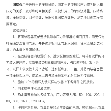
固结仪
用于进行土的压缩试验，测定土的变形和压力或孔隙比和
压力的关系，变形和时间和关系，以便计算土的单位沉降重，压缩系
统，压缩指数，回弹指数，压缩模量固结系数等，测定项目视工程需
要而定。
试验步骤：
1、将固结容器底部连接孔隙水压力传感器的阀门打开，用无气泡
排除底部滞留的气泡。并将透水板用无气泡水饱和，使水盖底部透水
板，透水板上放薄滤纸。
2、在固结容器内放置护环、透水板和薄型滤纸，将带有试样的环
刀装入护环内，底部安装O型圈和密封压板，与底座密封，放上导
环、试样上依次放上薄型滤纸、透水板和加压上盖，并将固结容器置
于加压框架正中，使加压上盖与加压框架中心对准压力传感器。
3、施加1kPa的预压力使试样与仪器上下各部件之间接触。
4、向水槽中注水浸没试样。
5、确定需要施加的各级压力，压力等级为25、50、100、200、4
00、800、1600、3200kPa。
6、接通控制系统、采集系统和加压设备的电源，预热30min,采集