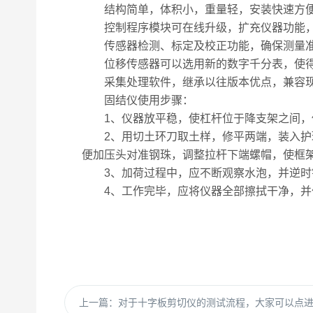
结构简单，体积小，重量轻，安装快速方便
控制程序模块可在线升级，扩充仪器功能，
传感器检测、标定及校正功能，确保测量准
位移传感器可以选用新的数字千分表，使得
采集处理软件，继承以往版本优点，兼容现
固结仪使用步骤：
1、仪器放平稳，使杠杆位于降支架之间，
2、用切土环刀取土样，修平两端，装入护环
便加压头对准钢珠，调整拉杆下端螺帽，使框架
3、加荷过程中，应不断观察水泡，并逆时针
4、工作完毕，应将仪器全部擦拭干净，并作
上一篇：
对于十字板剪切仪的测试流程，大家可以点