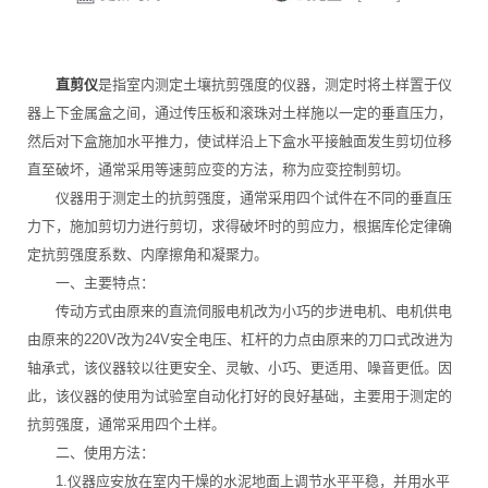
直剪仪
是指室内测定土壤抗剪强度的仪器，测定时将土样置于仪
器上下金属盒之间，通过传压板和滚珠对土样施以一定的垂直压力，
然后对下盒施加水平推力，使试样沿上下盒水平接触面发生剪切位移
直至破坏，通常采用等速剪应变的方法，称为应变控制剪切。
仪器用于测定土的抗剪强度，通常采用四个试件在不同的垂直压
力下，施加剪切力进行剪切，求得破坏时的剪应力，根据库伦定律确
定抗剪强度系数、内摩擦角和凝聚力。
一、主要特点：
传动方式由原来的直流伺服电机改为小巧的步进电机、电机供电
由原来的220V改为24V安全电压、杠杆的力点由原来的刀口式改进为
轴承式，该仪器较以往更安全、灵敏、小巧、更适用、噪音更低。因
此，该仪器的使用为试验室自动化打好的良好基础，主要用于测定的
抗剪强度，通常采用四个土样。
二、使用方法：
1.仪器应安放在室内干燥的水泥地面上调节水平平稳，并用水平