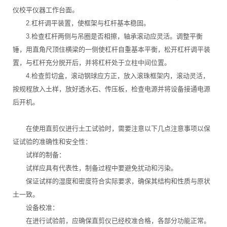
仪校平仪器工作台面。
2.杠杆调平装置，使框架与杠杆基本稳固。
3.检查杠杆两侧与吊圈是否相擦，轴承滚动应灵活。调整平衡
锤，用直角尺顶住横梁的一侧使杠杆自重基本平衡，松开杠杆调平装
置，与杠杆充分脱开后，并将杠杆处于立柱中间位置。
4.检查剪切盒，滚动钢球应方正，放入滚珠框架内，滚动灵活，
按规程放入土样，放好透水石、传压板，检查电源并将设备接通电源
后开机。
在使用直剪仪进行土工试验时，需要注意以下几点注意事项以保
证试验的准确性和安全性：
试样的制备：
试样应具有代表性，制备过程中要避免扰动和污染。
保证试样的湿度和密度符合实际要求，确保其结构和性质与原状
土一致。
设备校准：
在进行试验前，应确保直剪仪已经校准合格，各部分功能正常。