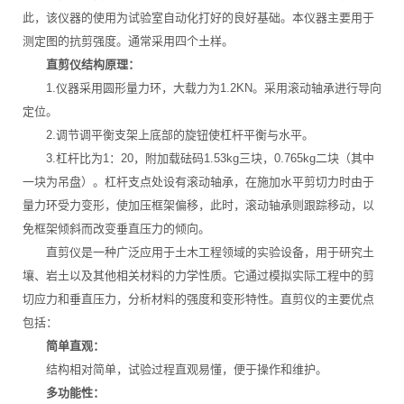
此，该仪器的使用为试验室自动化打好的良好基础。本仪器主要用于
测定图的抗剪强度。通常采用四个土样。
直剪仪结构原理：
1.仪器采用圆形量力环，大载力为1.2KN。采用滚动轴承进行导向
定位。
2.调节调平衡支架上底部的旋钮使杠杆平衡与水平。
3.杠杆比为1：20，附加载砝码1.53kg三块，0.765kg二块（其中
一块为吊盘）。杠杆支点处设有滚动轴承，在施加水平剪切力时由于
量力环受力变形，使加压框架偏移，此时，滚动轴承则跟踪移动，以
免框架倾斜而改变垂直压力的倾向。
直剪仪是一种广泛应用于土木工程领域的实验设备，用于研究土
壤、岩土以及其他相关材料的力学性质。它通过模拟实际工程中的剪
切应力和垂直压力，分析材料的强度和变形特性。直剪仪的主要优点
包括：
简单直观：
结构相对简单，试验过程直观易懂，便于操作和维护。
多功能性：