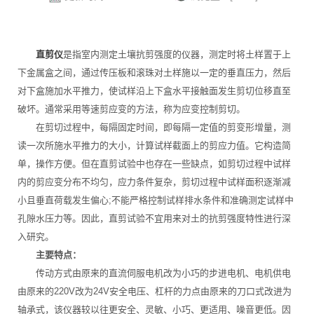
直剪仪
是指室内测定土壤抗剪强度的仪器，测定时将土样置于上
下金属盒之间，通过传压板和滚珠对土样施以一定的垂直压力，然后
对下盒施加水平推力，使试样沿上下盒水平接触面发生剪切位移直至
破坏。通常采用等速剪应变的方法，称为应变控制剪切。
在剪切过程中，每隔固定时间，即每隔一定值的剪变形增量，测
读一次所施水平推力的大小，计算试样截面上的剪应力值。它构造简
单，操作方便。但在直剪试验中也存在一些缺点，如剪切过程中试样
内的剪应变分布不均匀，应力条件复杂，剪切过程中试样面积逐渐减
小且垂直荷载发生偏心;不能严格控制试样排水条件和准确测定试样中
孔隙水压力等。因此，直剪试验不宜用来对土的抗剪强度特性进行深
入研究。
主要特点：
传动方式由原来的直流伺服电机改为小巧的步进电机、电机供电
由原来的220V改为24V安全电压、杠杆的力点由原来的刀口式改进为
轴承式，该仪器较以往更安全、灵敏、小巧、更适用、噪音更低。因