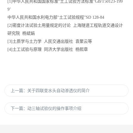
[1]中华人民共和国国家标准“土工试验方法标准”GB/T50123-199
9’
中华人民共和国水利电力部“土工试验规程”SD 128-84
[2]密度计法试验土用量规定的讨论 上海隧道工程轨道交通设计
研究院 杨斌娟
[3]土质学与土力学 人民交通出版社 袁聚云等
[4]土工试验与原理 同济大学出版社 杨熙章
上一篇：
关于四联变水头自动渗透仪的简介
下一篇：
动三轴试验仪的操作事项介绍