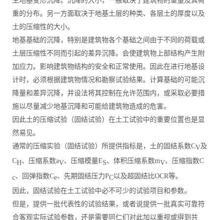
生地基变形沉降。沉降的大小，一般取决于建筑物的重量及其荷
重的分布。另一方面取决于地基土层的种类、各层土的厚度以及
土的压缩性的大小。
地基基础的沉降，特别是建筑物各个基础之间由于不同的荷载或
土层压缩性不同而引起的差异沉降。会使建筑物上部结构产生附
加应力。影响建筑物结构的安全和正常使用。因此在进行地基设
计时，必须根据建筑物情况和勘察试验结果。计算基础的可能沉
降量和差异沉降，并设法将其控制在允许范围内，或采取必要措
施以尽量减少地基沉降和可能给建筑物造成的危害。
因此土的压缩试验（固结试验）在土工试验中的重要位置也是显
然易见。
通常的压缩实验（固结试验）所提供指标是，土的固结系数C
及
V
C
、压缩系数a
、压缩模量E
、体积压缩系数m
、压缩指数C
H
V
S
V
、回弹指数C
、先期固结压力P
以及超固结比OCR等。
c
e
C
因此，固结试验在土工试验中必不可少的试验项目和参数。
但是，提供一批代表性的试验结果，或者说提供一批真实可靠符
合客观实际试验参数，还是需要同仁们对此加以重视或得到共