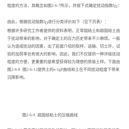
程度的方法，其概念如图2-6-7所示，并按下式确定扰动指数I
：
D
由此，根据扰动指数I
进行分类评价如下（见下页表）：
D
根据许多研究工作者提供的资料表明，正常固结土和超固结土由
于扰动带来的影响，对于确定土的应力历史带来不少麻烦。一般
认为造成扰动的因素，出了前面介绍的取样、运输、切土外，试
验的加荷率也有很大的影响，因此，我们不仅提供一种评级扰动
程度的方便，更重要的是希望获得较为理想的原装土样。下面由
图2-6-8 图2-6-12提供土的e-1gP曲线和土在不同扰动程度下带来
沉降影响。
图2-6-9 超固结粘土的压缩曲线