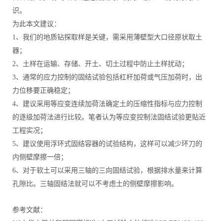
识。
为此本文建议：
1、我们的地质钻探取样是关键，需采用薄壁型大口径原状取土
器；
2、土样在运输、存储、开土、切土过程中防止土样扰动；
3、通常的应力控制的固结试验包括杠杆加荷或气压加荷时，出
力位移要正确稳定；
4、建议采用等应变连续加荷法确定土的压缩性指标与应力控制
的逐级加荷法进行比较。笔者认为等应变控制法固结试验更贴近
工程实况；
5、建议使用浮环式固结容器的试验结构，这样可以减少环刀的
内侧壁摩擦一倍；
6、对于软土可以采用三轴的三向固结试验，根据排水量来计算
孔隙比。三轴固结法就可以不考虑土的侧壁摩擦影响。
参考文献：