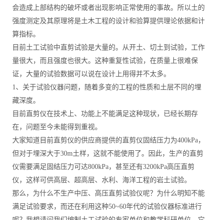
会造成上部结构的破坏或者出现影响正常使用的事故。所以土的
强度测定及其原理将是土木工程的设计和验算提供理论依据和计
算指标。
目前土工试验中直剪试验是大量的。从开土、切土到试验，工作
量很大，而且强度也很大。这种重复性试验，在质量上很难保
证，大量的试验数据可以说在设计上用得并不太多。
1、关于试验仪器问题，随着多变的工程的性质和土层不同的埋
藏深度。
目前直剪仪在技术上、功能上不能满足这种现状，已经长期存
在，问题至今未能得到重视。
大家知道目前直剪仪的供应商提供的直剪仪固结压力为400kPa，
但对于埋深大于30m土样，这就不能使用了。因此，生产的直剪
仪需要满足固结压力可达800kPa，甚至还有3200kPa高压直剪
仪，这样可供高层、超高层、水利、海洋工程的岩土试验。
那么，为什么不生产中压、高压直剪试验仪呢？为什么明知不能
满足试验要求，而还在利用这种50~60年代的试验仪器标准进行
呢？我想请问我们编制土工试验的专家单位和教学科研单位，它