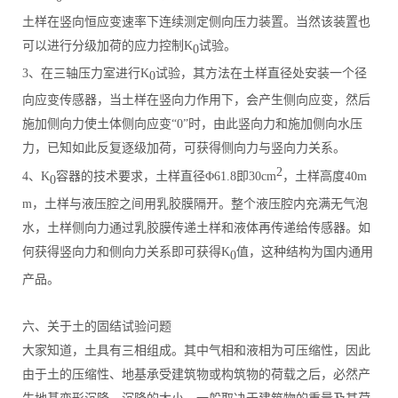
土样在竖向恒应变速率下连续测定侧向压力装置。当然该装置也
可以进行分级加荷的应力控制K
试验。
0
3、在三轴压力室进行K
试验，其方法在土样直径处安装一个径
0
向应变传感器，当土样在竖向力作用下，会产生侧向应变，然后
施加侧向力使土体侧向应变“0”时，由此竖向力和施加侧向水压
力，已知如此反复逐级加荷，可获得侧向力与竖向力关系。
2
4、K
容器的技术要求，土样直径Φ61.8即30cm
，土样高度40m
0
m，土样与液压腔之间用乳胶膜隔开。整个液压腔内充满无气泡
水，土样侧向力通过乳胶膜传递土样和液体再传递给传感器。如
何获得竖向力和侧向力关系即可获得K
值，这种结构为国内通用
0
产品。
六、关于土的固结试验问题
大家知道，土具有三相组成。其中气相和液相为可压缩性，因此
由于土的压缩性、地基承受建筑物或构筑物的荷载之后，必然产