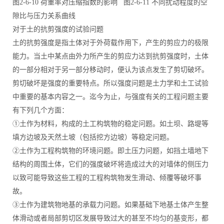
图2-6-10 荷重率对压缩指数的影响 图2-6-11 不同扰动程度的空
隙比与压力关系曲线
对于土的抗剪强度的试验问题
土的抗剪强度是指土体对于外荷载作用下，产生的剪应力的极限
能力。当土中某点由外力所产生的剪应力达到抗剪强度时，土体
的一部分相对于另一部分移动时，便认为该点发生了剪切破坏。
剪切破坏是强度的重要特点。所以强度问题是土力学和土工试验
中重要的基本内容之一。迄今为止，与强度有关的工程问题主要
有下列几个方面：
①土作为材料，构成的土工构筑物的稳定问题。如土坝、路堤等
填方边坡及天然土坡（包括挖方边坡）等稳定问题。
②土作为工程构筑物的环境问题。即土压力问题，如挡土墙地下
结构的周围土体，它们的强度破坏将造成过大的对墙体的侧压力
以致可能导致这些工程的工程构筑物发生滑动、倾覆等破坏事
故。
③土作为建筑物地基的承载力问题。如果基础下地基土体产生整
体滑动或者局部剪切区发展导致过大的甚至不均匀的基变形，都