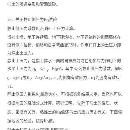
⑤土的渗透变形和管涌流砂。
五、关于静止侧压力K
试验
0
静止侧压力系数K
与静止土压力计算。
0
当挡土墙、地下连续墙、地下建筑物、地下建筑物的侧面墙体在
没有侧向位移、偏移和自身弯曲变形时，作用在其上的土压力即
为静止土压力。
静止土压力，是指土体水平向的自重应力或在附加应力作用下的
水平土压力为σ
= K
σ
= K
γZ。其中K
为静止侧压力系数，即K
h
0
γ
0
0
= σ
/σ
或K
= Δσ
/Δσ
，σ
为侧向有效应力，σ
为竖向有效应
0
3
1
0
3
1
3
1
力。
静止侧压力系数K
值得大小，可根据实测结果决定。当然也可以
0
根据地区的经验公式计算。研究证明，K
除了与土的性质、状
0
态、密度有关外，粘性土的K
值还与土的应力历史有关。下面根
0
据地区的经验，估算K
值。
0
对于无粘性土及正常的固结粘性土，