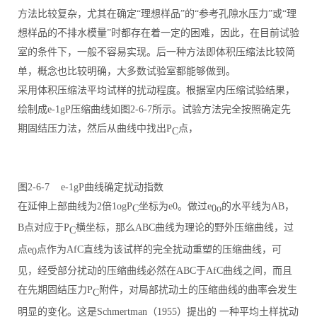
方法比较复杂，尤其在确定“理想样品”的“参考孔隙水压力”或“理
想样品的不排水模量”时都存在着一定的困难，因此，在目前试验
室的条件下，一般不容易实现。后一种方法即体积压缩法比较简
单，概念也比较明确，大多数试验室都能够做到。
采用体积压缩法平均试样的扰动程度。根据室内压缩试验结果，
绘制成e-1gP压缩曲线如图2-6-7所示。试验方法完全按照确定先
期固结压力法，然后从曲线中找出P
点，
C
图2-6-7 e-1gP曲线确定扰动指数
在延伸上部曲线为2倍1ogP
坐标为e0。做过e
的水平线为AB，
C
0o
B点对应于P
横坐标，那么ABC曲线为理论的野外压缩曲线，过
C
点e
点作为AfC直线为该试样的完全扰动重塑的压缩曲线，可
0
见，经受部分扰动的压缩曲线必然在ABC于AfC曲线之间，而且
在先期固结压力P
附件，对局部扰动土的压缩曲线的曲率会发生
C
明显的变化。这是Schmertman（1955）提出的 一种平均土样扰动