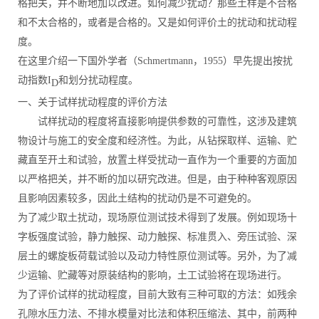
格把关，并不断地加以改进。如何减少扰动？那些土样是不合格
和不太合格的，或者是合格的。又是如何评价土的扰动和扰动程
度。
在这里介绍一下国外学者（Schmertmann，1955）早先提出按扰
动指数I
和划分扰动程度。
D
一、关于试样扰动程度的评价方法
试样扰动的程度将直接影响提供参数的可靠性，这涉及建筑
物设计与施工的安全度和经济性。为此，从钻探取样、运输、贮
藏直至开土和试验，放置土样受扰动一直作为一个重要的方面加
以严格把关，并不断的加以研究改进。但是，由于种种客观原因
且影响因素较多，因此土结构的扰动仍是不可避免的。
为了减少取土扰动，现场原位测试技术得到了发展。例如现场十
字板强度试验，静力触探、动力触探、标准贯入、旁压试验、深
层土的螺旋板荷载试验以及动力特性原位测试等。另外，为了减
少运输、贮藏等对原装结构的影响，土工试验将在现场进行。
为了评价试样的扰动程度，目前大致有三种可取的方法：如残余
孔隙水压力法、不排水模量对比法和体积压缩法、其中，前两种