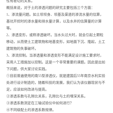
性有密切的关系。
概括来说，对于土的渗透问题的研究主要包括三个方面：
1、渗流量问题。如土坝坝身、坝基及渠道的渗流水量的估算，
基坑开挖时的渗水量和排水量计算，以及水井的估算量的计算
等。
2、渗透变形，或称渗透破坏。当水头过大时，就会引起土颗粒
移动，从而使土工建筑物和地基变形，如地面下沉、隆起，土工
建筑物的失事破坏。
3、渗流控制。当渗透量和渗透变形不能满足设计施工要求时，
采用人工措施加以控制。这是一个非常重要的课题。因此提出如
下问题，供大家讨论实践。
①目前普遍使用的南55型渗透仪，就是建国后55年南京水利实验
处进行设计制造的，随着科技的发展，我们认为该仪器现状与不
足，应该如何改进与提高。
②渗透系数与孔隙比关系，孔隙比与土的埋深关系。
③渗透系数测定在三轴试验仪中如何进行？
④不同级配土的渗透系数规律。