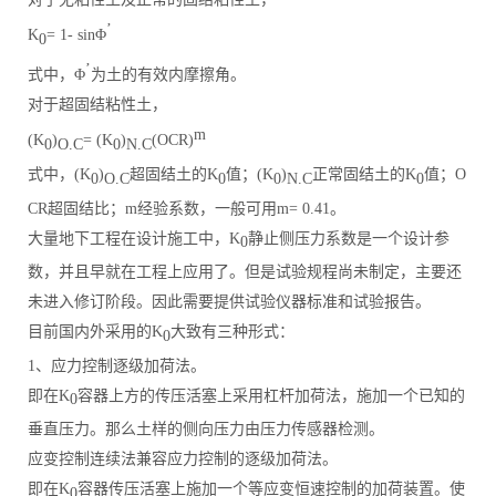
’
K
= 1- sinΦ
0
’
式中，Φ
为土的有效内摩擦角。
对于超固结粘性土，
m
(K
)
= (K
)
(OCR)
0
O.C
0
N.C
式中，(K
)
超固结土的K
值；(K
)
正常固结土的K
值；O
0
O.C
0
0
N.C
0
CR超固结比；m经验系数，一般可用m= 0.41。
大量地下工程在设计施工中，K
静止侧压力系数是一个设计参
0
数，并且早就在工程上应用了。但是试验规程尚未制定，主要还
未进入修订阶段。因此需要提供试验仪器标准和试验报告。
目前国内外采用的K
大致有三种形式：
0
1、应力控制逐级加荷法。
即在K
容器上方的传压活塞上采用杠杆加荷法，施加一个已知的
0
垂直压力。那么土样的侧向压力由压力传感器检测。
应变控制连续法兼容应力控制的逐级加荷法。
即在K
容器传压活塞上施加一个等应变恒速控制的加荷装置。使
0