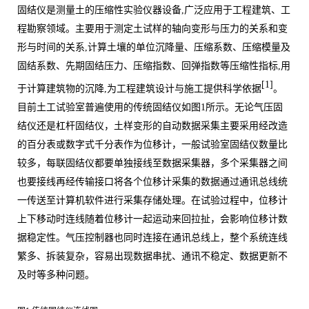
固结仪是测量土的压缩性实验仪器设备
,
广泛应用于工程建筑、工
程勘察领域。主要用于测定土试样的轴向变形与压力的关系和变
形与时间的关系
,
计算土壤的单位沉降量、压缩系数、压缩模量及
固结系数、先期固结压力、压缩指数、回弹指数等压缩性指标
,
用
[1]
于计算建筑物的沉降
,
为工程建筑设计与施工提供科学依据
。
目前土工试验室普遍使用的传统固结仪如图
1
所示。无论气压固
结仪还是杠杆固结仪，土样变形的自动数据采集主要采用经改造
的百分表或数字式千分表作为位移计，一般试验室固结仪数量比
较多，每联固结仪都要单独接线至数据采集器，多个采集器之间
也要接线再经传输接口将各个位移计采集的数据通过通讯总线统
一传送至计算机软件进行采集存储处理。在试验过程中，位移计
上下移动时连线随着位移计一起运动来回拉扯，会影响位移计数
据稳定性。气压控制器也同时连接在通讯总线上，整个系统连线
繁多、拆装复杂，容易出现数据串扰、通讯不稳定、数据更新不
及时等多种问题。