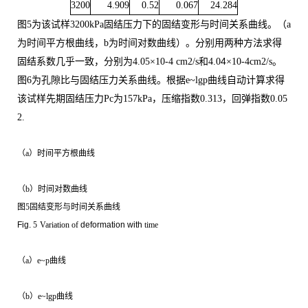
3200
4.909
0.52
0.067
24.284
图
5
为该试样
3200kPa
固结压力下的固结变形与时间关系曲线。（
a
为时间平方根曲线，
b
为时间对数曲线）。分别用两种方法求得
4
固结系数几乎一致，分别为
4.05
×
10-4 cm2/s
和
4.0
×
10-4cm2/s
。
图
6
为孔隙比与固结压力关系曲线。根据
e~lgp
曲线自动计算求得
该试样先期固结压力
Pc
为
157kPa
，压缩指数
0.313
，回弹指数
0.05
2.
（
a
）时间平方根曲线
（
b
）时间对数曲线
图
5
固结变形与时间关系曲线
Fig.
5
Variation of
deformation with
time
（
a
）
e~p
曲线
（
b
）
e~lgp
曲线