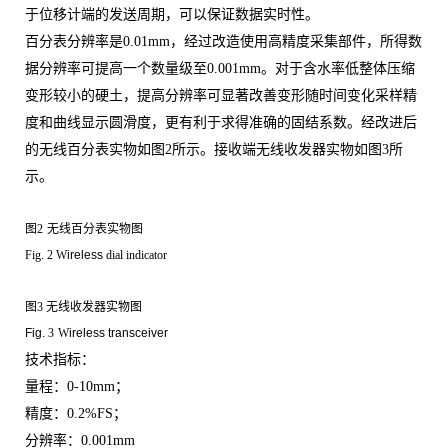
于位移计端的发送周期，可以保证数据实时性。
百分表分辨率是
0.01mm
，经过改造使用高精度采集部件，所得数
据分辨率可提高一个数量级至
0.001mm
。对于含水率低整体压缩
变形较小的硬土，提高分辨率可显著改善变形随时间变化采样精
度和曲线显示圆滑度，更有利于求得准确的固结系数。经改进后
的无线百分表实物如图
2
所示。接收端无线收发器实物如图
3
所
示。
图
2
无线百分表实物图
Fig. 2 W
ireless
d
ial
i
ndicator
图
3 无线收发器实物图
Fig.
3
W
ireless transceiver
技术指标：
量程：
0-10mm
；
精度：
0.2%FS
；
分辨率：
0.001mm