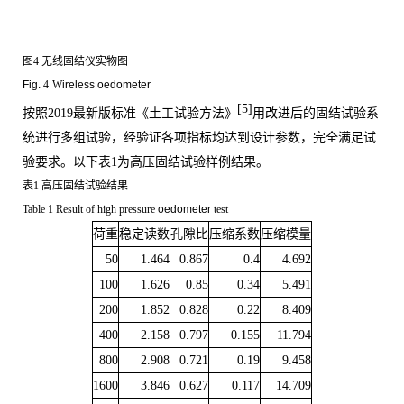
图
4 无线固结仪实物图
Fig.
4
W
ireless oedometer
[5]
按照
2019
最新版标准《土工试验方法》
用改进后的固结试验系
统进行多组试验，经验证各项指标均达到设计参数，完全满足试
验要求。以下表
1
为高压固结试验样例结果。
表
1
高压固结试验结果
Table 1 Result of high pressure
oedometer
test
荷重
稳定读数
孔隙比
压缩系数
压缩模量
50
1.464
0.867
0.4
4.692
100
1.626
0.85
0.34
5.491
200
1.852
0.828
0.22
8.409
400
2.158
0.797
0.155
11.794
800
2.908
0.721
0.19
9.458
1600
3.846
0.627
0.117
14.709