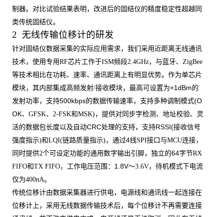
制器。对比试验结果表明，改进后的固结仪的精度稳定性超越同
类传统固结仪。
2 无线传输位移计的研发
针对固结仪数据采集的实际应用需求，我们采用近距离无线通讯
技术，使用专用
RF
芯片工作于
ISM
频段
2.4GHz
，与蓝牙、
ZigBee
等技术相比在功耗、速率、通讯距离上有明显优势。作为单芯片
+1dBm
模块，其内部集成高频发射
/
接收模块，
最高可设置为
的
500kbps
(O
发射功率
，
支持
的数据传输速率
，
支持多种调制模式
OK
、
GFSK
、
2-FSK
和
MSK)
，
提供对同步字检测、地址校验、灵
CRC
RSSI(
活的数据包长度以及自动
处理的支持
，
支持
接收信号
4
强度指示
)
和
LQI(
链路质量指示
)
，
通过
线
SPI
接口与
MCU
连接，
64
同时提供
2
个可设定功能的通用数字输出引脚
，
独立的
字节
RX
1.8V
FIFO
和
TX FIFO
，
工作电压范围：
～
3.6V
，待机模式下电流
仅为
400nA
。
传统位移计由数据采集器进行供电，电源线和通讯线一起连接在
位移计上，采用无线数据传输技术后，每个位移计不再需要连接