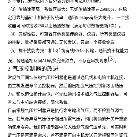
对于量程
12mm
以内的百分表分辨率可达
0.001mm
。
（
3
）传输速率高，系统容量大：无线传输速率达
250kbps
，在稳
定可靠的基础上相较于传统串口通讯
9.6kbps
有极大提升， 一个接
收器可同时接收
250
以上通道数据（满足每秒数据更新
1
次）。
（
4
）兼容性强：可兼容其他类型传感器、仪器，所有类型仪器
的控制、数据采集都可通过无线发送，只需一个接收终端。
（
5
）抗干扰能力强：相比传统有线
RS485
传输，通讯抗干扰能力
[
3
]
强，各通道相互间
AD
转换完全独立，不存在串扰现象
。
3 气压控制器的改进
常规气压固结仪的气压控制器也是通过通讯线和电脑主机连接，
由主机发送命令至控制器，然后输出相应气压控制各级固结压
力。和改造位移计类似，将无线通讯技术加入气压控制器后，可
省去与主机端连接线，简化系统。
目前常规气压控制器只是执行命令输出气压，而不检测气源气
压。若气源异常气压低于输出所需气压，阀门将频繁开关严重影
响使用寿命。我们在控制器中加入检测气源气压单元，可实时判
断气压是否满足需求，若不满足可向主机发送异常报警同时调低