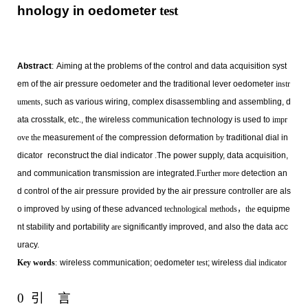
hnology in oedometer
test
Abstract
:
Aiming at the problems of the control and data acquisition syst
em of the air pressure oedometer and the traditional lever oedometer
instr
uments
, such as various wiring, complex disassembling and assembling, d
ata crosstalk, etc., the wireless communication technology is used to
impr
ove the
measurement
of
the compression deformation
by
traditional dial in
dicator
reconstruct the dial indicator
.
The power supply, data acquisition,
and communication transmission are integrated.
Further more
detection an
d control of the air pressure
provided by the air pressure controller are als
o improved
b
y
u
sing of these advanced
technological
methods
，
the
equipme
nt stability and portability
are
significantly improved, and also the data acc
uracy.
Key words
:
wireless communication; oedometer
test
; wireless
dial indicator
0 引 言