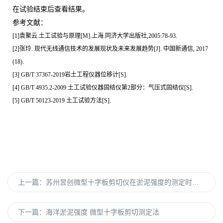
在试验结束后查看结果。
参考文献：
[1]
袁聚云
.
土工试验与原理
[M].
上海
.
同济大学出版社
,2005:78-93.
[2]
张玲
.
现代无线通信技术的发展现状及未来发展趋势
[J].
中国新通信
, 2017
(18).
[3] GB/T 37367-2019
岩土工程仪器位移计
[S].
[4] GB/T 4935.2-2009
土工试验仪器固结仪第
2
部分：气压式固结仪
[S].
[5] GB/T 50123-2019
土工试验方法
[S].
上一篇：
苏州昱创微型十字板剪切仪在淤泥强度的测定时所用方法的建议
下一篇：
海洋淤泥强度 微型十字板剪切测定法