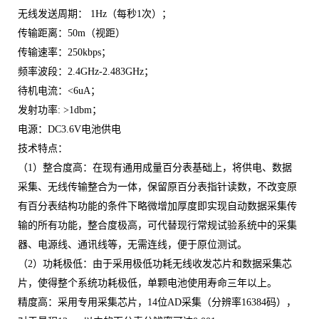
无线发送周期：
1Hz
（每秒
1
次）；
传输距离：
50m
（视距）
传输速率：
250kbps
；
频率波段：
2.4GHz-2.483GHz
；
待机电流：
<6uA
；
发射功率
: >1dbm
；
电源：
DC3.6V
电池供电
技术特点：
（
1
）整合度高：在现有通用成量百分表基础上，将供电、数据
采集、无线传输整合为一体，保留原百分表指针读数，不改变原
有百分表结构功能的条件下略微增加厚度即实现自动数据采集传
输的所有功能，整合度极高，可代替现行常规试验系统中的采集
器、电源线、通讯线等，无需连线，便于原位测试。
（
2
）功耗极低：由于采用极低功耗无线收发芯片和数据采集芯
片，使得整个系统功耗极低，单颗电池使用寿命三年以上。
精度高：采用专用采集芯片，
14
位
AD
采集（分辨率
16384
码），