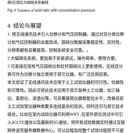
图
6
孔隙比与固结关系曲线
Fig.
6
Variation of
void ratio
with consolidation preesure
4 结论与展望
1.
将无线通讯技术引入位移计和气压控制器，通过对百分表位移
计和气压控制器的全面改进，固结仪数据采集稳定性、实时性、
分辨率都有显著提高，控制系统安全可靠。。
2.
大幅简化系统，更加易于安装调试，操作简单，使用方便。
3.
可直接在现有气压固结仪和杠杆固结仪上更新使用，无线百分
表可作为位移计独立使用于其它仪器，有广泛应用前景。
本文验证了无线通讯技术应用于土工试验仪器的可行性、优越性
和可靠性。因此可将此技术应用于其它各种土工仪器，如三轴
仪、直剪仪、渗透仪等，可显著提高仪器智能化水平，改善目前
土工试验室仪器种类繁多连线复杂的现状。同时还可与其它技术
结合，比如在室内试验仪器可利用
WIFI ,
在室外原位测试中可引
入
4GLTE
通信以及最新的
5G
通信，将所有试验数据实时通过互联
网传送至服务器数据中心，可以远程监控整个试验过程而不只是