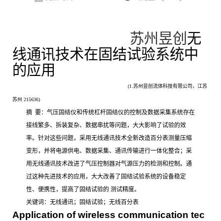
苏州昱创
无
线通讯技术在固结试验
系统
中
的应用
(
1.
苏州昱创流体科技有限公司
，江苏
苏州
2
1563
6
)
摘
要
：
气压固结仪和传统杠杆固结仪的控制及数据采集系统存在
接线繁多、拆装复杂、数据串扰等问题，大大影响了试验的效
率。针对这些问题，采用无线通讯技术全新改造百分表测量压缩
变形，并将电源供电、数据采集、通讯传输进行一体化整合；采
用无线通讯技术改进了气压控制器对气源压力的检测和控制。通
过这种先进技术的应用，大大改善了固结试验系统的设备稳定
性、便携性，提高了固结试验的
测试精度。
关键词
：无线通讯；固结试验；无线百分表
Application of wireless communication tec