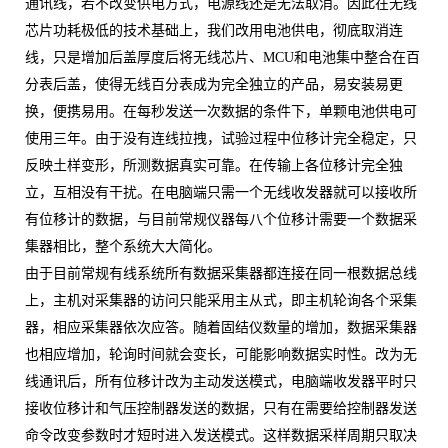
通讯线，若不改变供电方式，电源线还是无法取消。因此在无线
芯片功耗极低的技术基础上，我们改用电池供电，彻底取消连
线，只是增加后盖厚度后将无线芯片、
MCU
和电池集中整合在百
分表后盖，使得无线百分表成为完全独立的产品，易安装易更
换，便携易用。在每秒发送一次数据的条件下，单颗电池供电可
使用三年。由于没有连线拉拽，试验过程中位移计完全稳定，只
反映土样变形，所测数据真实可靠。在传输上各位移计完全独
立，互相没有干扰。在电脑端只需一个无线收发器就可以接收所
有位移计的数据，与目前常规仪器每八个位移计需要一个数据采
集器相比，整个系统大大简化。
由于目前常规有线系统所有数据采集器都连接在同一根数据总线
上，主机对采集器的访问只能采用主从式，即主机轮询各个采集
器，相应采集器依次应答。随着固结仪数量的增加，数据采集器
也相应增加，轮询时间就会变长，可能影响数据实时性。改为无
线通讯后，所有位移计改为主动发送模式，电脑端收发器平时只
接收位移计和气压控制器发送的数据，只有在需要给控制器发送
命令改变参数时才短时进入发送模式。这样数据采样周期只取决