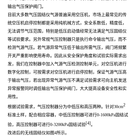
输出气压保护阀门。
目前大多数气压固结仪气源普遍采用空压机，市场上最常见的传
统空压机启停控制都是采用纯机械方式，安全系数低，精度低，
无法调节气压范围，特别是低压启动值经常无法满足气压固结仪
等试验要求。另外常规气压控制器只是执行命令输出气压，而不
检测气源气压。若气源异常气压低于输出所需气压，阀门将频繁
开关严重影响使用寿命。因此从安全保护角度和试验实际需求出
发，我们在控制器中加入气源气压检测控制单元，对空压机进行
数字化控制，可按需求对空压机进行启停控制，保证气源气压高
于输出气压，若出现异常气源气压不满足试验需求可向主机发送
异常报警同时调低输出气压保护阀门，大大提高设备安全性和实
用性。
2
根据试验需求，气压控制器分为中低压和高压两种。针对
30cm
标准土样，配合相应容器，中低压控制器可进行
0-1600kPa
固结试
[4]
验，高压控制器可进行
0-3200kPa
固结试验
。
改进后的无线固结仪如图
4
所示。