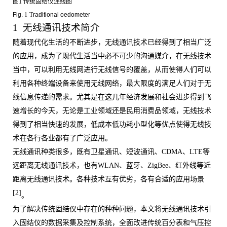
图
1 传统固结仪连线图
Fig.
1
T
raditional oedometer
1 无线通讯技术简介
随着现代化生活的不断进步，无线
通讯
技术已经得到了相当广泛
的应用，成为了现代生活当中必不可少的沟通媒介，在无线技术
当中，可以利用无线网进行无线信号的覆盖，从而使得人们可以
利用各种终端设备来使用无线网络，最大限度的满足人们对于无
线信息传递的需求。尤其是在这几年经济发展和社会进步得到飞
速增长的今天，
无论是工业领域还是民用消费品领域，
无线
技术
得到了相当快速的发展，
低成本低功耗小型化等优点使得无线技
术在各行各业都有了广泛应用
。
无线通讯种类很多，既有卫星通讯、短波通讯、
CDMA
、
LTE
等
远距离无线通讯技术，也有
WLAN
、蓝牙、
ZigBee
、红外线等近
距离无线通讯技术。各种技术互有优劣，各有合适的应用场景
[2]
。
为了解决传统固结仪中存在的种种问题，本文将无线通讯技术引
入固结仪的数据采集及控制系统，全面改进传统百分表和气压控