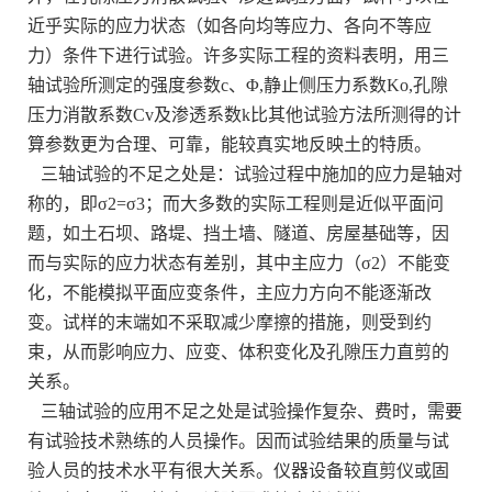
近乎实际的应力状态（如各向均等应力、各向不等应
力）条件下进行试验。许多实际工程的资料表明，用三
轴试验所测定的强度参数c、Φ,静止侧压力系数Ko,孔隙
压力消散系数Cv及渗透系数k比其他试验方法所测得的计
算参数更为合理、可靠，能较真实地反映土的特质。
三轴试验的不足之处是：试验过程中施加的应力是轴对
称的，即
σ2=σ3；而大多数的实际工程则是近似平面问
题，如土石坝、路堤、挡土墙、隧道、房屋基础等，因
而与实际的应力状态有差别，其中主应力（σ2）不能变
化，不能模拟平面应变条件，主应力方向不能逐渐改
变。试样的末端如不采取减少摩擦的措施，则受到约
束，从而影响应力、应变、体积变化及孔隙压力直剪的
关系。
三轴试验的应用不足之处是试验操作复杂、费时，需要
有试验技术熟练的人员操作。因而试验结果的质量与试
验人员的技术水平有很大关系。仪器设备较直剪仪或固