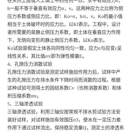
在天然土层或人工填土中的任何一点，水平有效应力
σ，
h一般不等于垂直有效应力σ，v。这两种应力之比称为侧
压力系数或侧应力比，即：Ko=σ，h/σ，v。Ko的最小值
相当于土体破坏时的应力比，以Kf表示。工程中，设计
者所需要的是静止侧压力系数，即土体在垂直应力作用
下，无侧向变形的静止侧压力系数，以Ko表示。
Ko试验是假定土体各向同性均匀一致，应力σ与应变ε呈
线性关系，其比值σ/ε即为弹性模量E。
4、孔隙压力消散试验
孔隙压力消散试验是测定试样施加作用力后，试样中产
生的孔隙压力在排水条件下随时间而消散的过程。根据
这种试验可测得土的固结系数
Cv（也称消散系数）和体
积压缩系数mv。
5、三轴渗透试验
三轴渗透试验，利用三轴仪按常规不排水剪试验方法安
装好试样，对试样施加有效围压
σ3，使水在一定压力差
作用下通过试样流出，保持稳定流量Q，测定土的渗透系