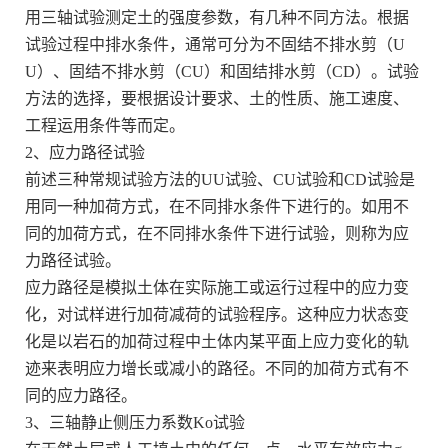
用三轴试验测定土的强度参数，有几种不同方法。根据
试验过程中排水条件，通常可分为不固结不排水剪（
U
U）、固结不排水剪（CU）和固结排水剪（CD）。试验
方法的选择，要根据设计要求、土的性质、施工速度、
工程运用条件等而定。
2、应力路径试验
前述三种常规试验方法的
UU试验、CU试验和CD试验是
用同一种加荷方式，在不同排水条件下进行的。如用不
同的加荷方式，在不同排水条件下进行试验，则称为应
力路径试验。
应力路径是模拟土体在实际施工或运行过程中的应力变
化，对试样进行加荷减荷的试验程序。这种应力状态变
化是以岩石的加荷过程中土体内某平面上应力变化的轨
迹来表明应力增长或减小的路径。不同的加荷方式有不
同的应力路径。
3、三轴静止侧压力系数Ko试验