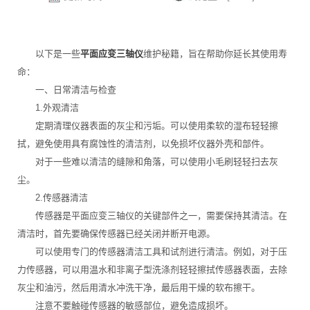
以下是一些
平面应变三轴仪
维护秘籍，旨在帮助你延长其使用寿
命：
一、日常清洁与检查
1.外观清洁
定期清理仪器表面的灰尘和污垢。可以使用柔软的湿布轻轻擦
拭，避免使用具有腐蚀性的清洁剂，以免损坏仪器外壳和部件。
对于一些难以清洁的缝隙和角落，可以使用小毛刷轻轻扫去灰
尘。
2.传感器清洁
传感器是平面应变三轴仪的关键部件之一，需要保持其清洁。在
清洁时，首先要确保传感器已经关闭并断开电源。
可以使用专门的传感器清洁工具和试剂进行清洁。例如，对于压
力传感器，可以用温水和非离子型洗涤剂轻轻擦拭传感器表面，去除
灰尘和油污，然后用清水冲洗干净，最后用干燥的软布擦干。
注意不要触碰传感器的敏感部位，避免造成损坏。