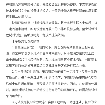
杆和测力装置等部分组成，安装和调试过程较为便捷，不需要复杂的
技术支持和专业的设备维护知识，一般的操作人员经过简单的培训即
可掌握其使用方法。
快速获取结果：试验过程相对简单，将十字板头插入土体后，以
一定的速率旋转，即可快速测定软土的不排水抗剪强度，整个试验过
程耗时较短，能够及时为工程决策提供依据。
十字板剪切仪局限性：
1.测量深度有限：一般情况下，剪切仪的有效测量深度相对较
浅，通常在地表以下几米范围内效果较好。对于较深部位的软土层，
由于设备的尺寸和结构限制，难以准确测量其不排水强度，可能需要
采用其他原位测试方法或结合钻孔取样等方式进行综合分析。
2.受土质均匀性影响：虽然剪切仪能够在一定程度上反映土体的
不均匀性，但在土质极其不均匀的情况下，所测得的结果可能会受到
局部土体性质的影响，导致数据的离散性较大。因此，在使用该仪器
时，需要对测试点的土质情况进行充分的勘察和评估，以提高测试结
果的可靠性。
3.无法模拟复杂应力状态：实际工程中的土体往往处于复杂的应