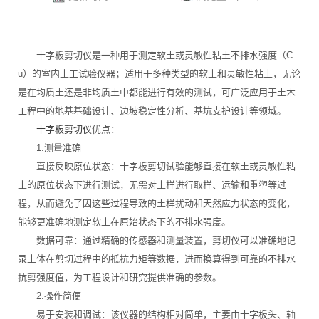
十字板剪切仪是一种用于测定软土或灵敏性粘土不排水强度（C
u）的室内土工试验仪器；适用于多种类型的软土和灵敏性粘土，无论
是在均质土还是非均质土中都能进行有效的测试，可广泛应用于土木
工程中的地基基础设计、边坡稳定性分析、基坑支护设计等领域。
十字板剪切仪
优点：
1.测量准确
直接反映原位状态：十字板剪切试验能够直接在软土或灵敏性粘
土的原位状态下进行测试，无需对土样进行取样、运输和重塑等过
程，从而避免了因这些过程导致的土样扰动和天然应力状态的变化，
能够更准确地测定软土在原始状态下的不排水强度。
数据可靠：通过精确的传感器和测量装置，剪切仪可以准确地记
录土体在剪切过程中的抵抗力矩等数据，进而换算得到可靠的不排水
抗剪强度值，为工程设计和研究提供准确的参数。
2.操作简便
易于安装和调试：该仪器的结构相对简单，主要由十字板头、轴