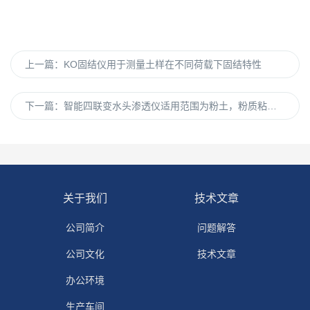
上一篇：
KO固结仪用于测量土样在不同荷载下固结特性
下一篇：
智能四联变水头渗透仪适用范围为粉土，粉质粘土，粘土以及环境土
关于我们
技术文章
公司简介
问题解答
公司文化
技术文章
办公环境
生产车间