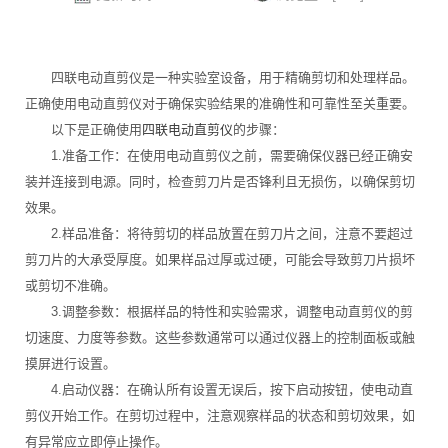
四联电动直剪仪是一种实验室设备，用于精确剪切和处理样品。
正确使用电动直剪仪对于确保实验结果的准确性和可靠性至关重要。
以下是正确使用
四联电动直剪仪
的步骤：
1.准备工作：在使用电动直剪仪之前，需要确保仪器已经正确安
装并连接到电源。同时，检查剪刀片是否锋利且无损伤，以确保剪切
效果。
2.样品准备：将待剪切的样品放置在剪刀片之间，注意不要超过
剪刀片的大承受厚度。如果样品过厚或过硬，可能会导致剪刀片损坏
或剪切不准确。
3.调整参数：根据样品的特性和实验需求，调整电动直剪仪的剪
切速度、力度等参数。这些参数通常可以通过仪器上的控制面板或触
摸屏进行设置。
4.启动仪器：在确认所有设置无误后，按下启动按钮，使电动直
剪仪开始工作。在剪切过程中，注意观察样品的状态和剪切效果，如
有异常应立即停止操作。