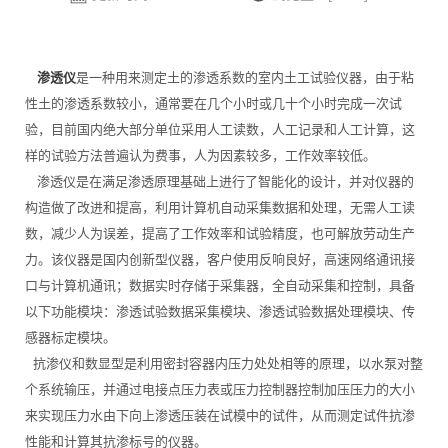
渗透仪
是一种用来测定土的渗透系数的室内土工试验仪器，由于粘
性土的渗透系数较小，通常要在几个小时或几十个小时完成一次试
验，目前国内绝大部分单位采用人工读数，人工记录和人工计算，这
样的试验方法普遍认为费事，人为因素较多，工作效率较低。
渗透仪是在满足渗透原理基础上进行了智能化的设计，并对仪器的
构造做了改进和提高，利用计算机自动采集数据和处理，无需人工读
数，减少人为误差，提高了工作效率和试验精度，也可解放劳动生产
力。该仪器是国内创新型仪器，客户使用反响良好，高速网络通讯接
口与计算机通讯；数据实时存储于采集器，全自动采集和控制，具备
以下功能模块：渗透试验数据采集模块、渗透试验数据处理模块、传
感器标定模块。
抗渗仪和数显型是利用密封容器内压力处处相等的原理，以水泵对整
个系统输压，并通过电接点压力表或压力控制器控制加压压力的大小
来实现压力水由下向上渗透压装在试模中的试件，从而测定试件抗渗
性能和计算其抗渗标号的仪器。