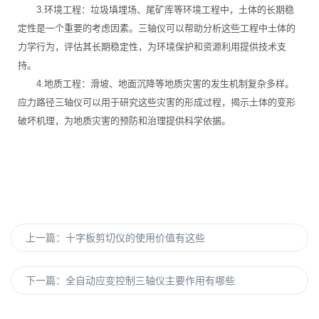
3.环境工程：垃圾填埋场、尾矿库等环境工程中，土体的长期稳
定性是一个重要的考虑因素。三轴仪可以帮助分析这些工程中土体的
力学行为，评估其长期稳定性，为环境保护和资源利用提供技术支
持。
4.地质工程：滑坡、地面沉降等地质灾害的发生机制复杂多样。
应力路径三轴仪可以用于研究这些灾害的形成过程，揭示土体的变形
破坏机理，为地质灾害的预防和治理提供科学依据。
上一篇：
十字板剪切仪的使用价值有这些
下一篇：
全自动应变控制三轴仪主要作用有哪些