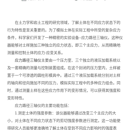
在土力学和岩土工程的研究领域，了解土体在不同应力状态下的
行为特性是至关重要的。为了模拟土体在实际工程中所受的复杂应力
条件，科学家们开发了一种精密的实验设备--应力路径三轴仪。这种仪
器能够对土样施加三种独立的应力状态，即三个主应力，从而精确地
测量和控制土体的应力-应变关系。
应力路径三轴仪
主要由一个压力室、三个独立的液压加载系统以
及一套精确的测量与控制装置组成。在这个封闭的压力室内，土样被
置于一个可渗透的圆柱形模具中。通过三个液压加载系统分别对土样
的轴向和径向施加不同的压力，模拟实际工程中的多种应力组合。同
时，通过测量土样在这些应力作用下的变形情况，可以获得其强度和
变形特性。
应力路径三轴仪的主要功能包括：
1.测定土体的强度参数：该仪器能够通过改变三个主应力的大
小，对土体在不同应力状态下的剪切强度参数进行测定。这一功能使
得研究人员能够更准确地了解土体在受到不同应力影响时的强度表